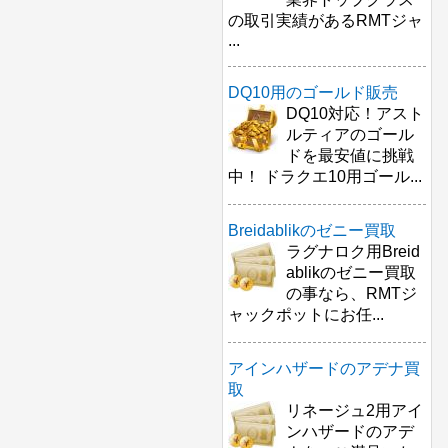
の取引実績があるRMTジャ
...
DQ10用のゴールド販売
DQ10対応！アスト
ルティアのゴール
ドを最安値に挑戦
中！ ドラクエ10用ゴール...
Breidablikのゼニー買取
ラグナロク用Breid
ablikのゼニー買取
の事なら、RMTジ
ャックポットにお任...
アインハザードのアデナ買
取
リネージュ2用アイ
ンハザードのアデ