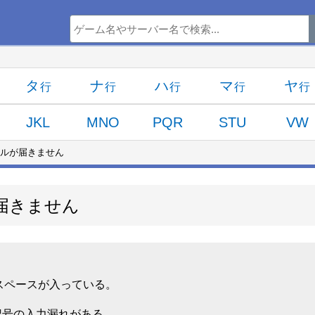
タ
ナ
ハ
マ
ヤ
JKL
MNO
PQR
STU
VW
ルが届きません
届きません
スペースが入っている。
の記号の入力漏れがある。