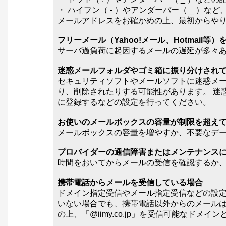
・ ハイフン（ - ）やアンダーバー（ _ ）
メールアドレスをお確かめの上、最初からや
フリーメール（Yahoo!メール、Hotmail等
サーバ過負荷に起因するメールの遅延が多々あ
迷惑メールフォルダやゴミ箱に振り分けされ
セキュリティソフトやメールソフトに迷惑メ
り、削除されたりする可能性があります。 迷惑メ
に登録するなどの設定を行ってください。
お使いのメールボックスの容量が制限を超え
メールボックスの容量を増やすか、不要なデ
プロバイダーの通信障害またはメンテナンス
時間をおいてからメールの受信を確認するか
携帯電話からメールを受信している場合
ドメイン指定受信やメール指定受信などの設定
いない場合でも、携帯電話以外からのメールは
の上、「@iimy.co.jp」を受信可能なドメ