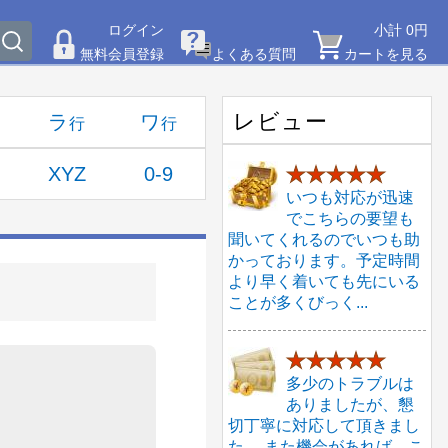
ログイン
小計 0円
無料会員登録
よくある質問
カートを見る
レビュー
ラ
ワ
XYZ
0-9
★★★★★
いつも対応が迅速
でこちらの要望も
聞いてくれるのでいつも助
かっております。予定時間
より早く着いても先にいる
ことが多くびっく...
★★★★★
多少のトラブルは
ありましたが、懇
切丁寧に対応して頂きまし
た。 また機会があれば、こ