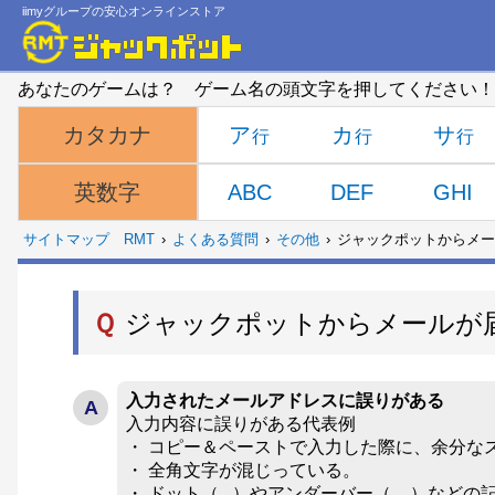
iimyグループの安心オンラインストア
あなたのゲームは？ ゲーム名の頭文字を押してください！
ア
カ
サ
カタカナ
ABC
DEF
GHI
英数字
サイトマップ
RMT
よくある質問
その他
ジャックポットからメー
Ｑ
ジャックポットからメールが
入力されたメールアドレスに誤りがある
入力内容に誤りがある代表例
・ コピー＆ペーストで入力した際に、余分な
・ 全角文字が混じっている。
・ ドット（ . ）やアンダーバー（ _ ）など