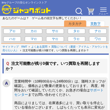
iimyグループの安心オンラインストア
あなたのゲームは？ ゲーム名の頭文字を押してください！
カタカナ
英数字
ア
カ
サ
タ
ナ
ハ
マ
ヤ
ラ
ワ
サイトマップ
RMT
よくある質問
買取について（通貨・アイテム・アカウントを
売りたい人）
注文可能数が残り0個です。いつ買取を再開しますか？
Ｑ
注文可能数が残り0個です。いつ買取を再開します
か？
営業時間中（10時00分から24時00分）は、随時スタッフが
確認し、価格および数量の更新をしております。 再度、時
間をおいて確認していただくか、お急ぎの場合は
サポート
センター
までお問い合わせください。
商品によりましては、在庫過多により、買い取りを停止し
ている場合がございます。 しばらくたっても表示に変化が