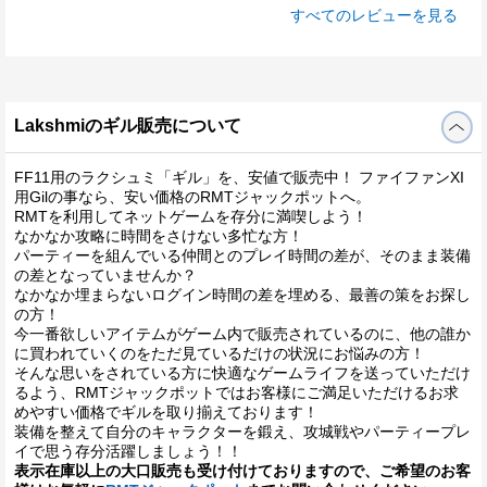
すべてのレビューを見る
Lakshmiのギル販売について
FF11用のラクシュミ「ギル」を、安値で販売中！ ファイファンXI
用Gilの事なら、安い価格のRMTジャックポットへ。
RMTを利用してネットゲームを存分に満喫しよう！
なかなか攻略に時間をさけない多忙な方！
パーティーを組んでいる仲間とのプレイ時間の差が、そのまま装備
の差となっていませんか？
なかなか埋まらないログイン時間の差を埋める、最善の策をお探し
の方！
今一番欲しいアイテムがゲーム内で販売されているのに、他の誰か
に買われていくのをただ見ているだけの状況にお悩みの方！
そんな思いをされている方に快適なゲームライフを送っていただけ
るよう、RMTジャックポットではお客様にご満足いただけるお求
めやすい価格でギルを取り揃えております！
装備を整えて自分のキャラクターを鍛え、攻城戦やパーティープレ
イで思う存分活躍しましょう！！
表示在庫以上の大口販売も受け付けておりますので、ご希望のお客