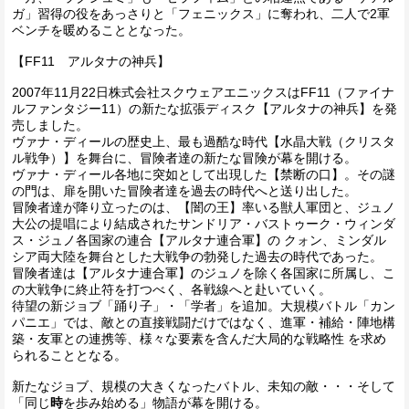
ガ」習得の役をあっさりと「フェニックス」に奪われ、二人で2軍
ベンチを暖めることとなった。
【FF11 アルタナの神兵】
2007年11月22日株式会社スクウェアエニックスはFF11（ファイナ
ルファンタジー11）の新たな拡張ディスク【アルタナの神兵】を発
売しました。
ヴァナ・ディールの歴史上、最も過酷な時代【水晶大戦（クリスタ
ル戦争）】を舞台に、冒険者達の新たな冒険が幕を開ける。
ヴァナ・ディール各地に突如として出現した【禁断の口】。その謎
の門は、扉を開いた冒険者達を過去の時代へと送り出した。
冒険者達が降り立ったのは、【闇の王】率いる獣人軍団と、ジュノ
大公の提唱により結成されたサンドリア・バストゥーク・ウィンダ
ス・ジュノ各国家の連合【アルタナ連合軍】の クォン、ミンダル
シア両大陸を舞台とした大戦争の勃発した過去の時代であった。
冒険者達は【アルタナ連合軍】のジュノを除く各国家に所属し、こ
の大戦争に終止符を打つべく、各戦線へと赴いていく。
待望の新ジョブ「踊り子」・「学者」を追加。大規模バトル「カン
パニエ」では、敵との直接戦闘だけではなく、進軍・補給・陣地構
築・友軍との連携等、様々な要素を含んだ大局的な戦略性 を求め
られることとなる。
新たなジョブ、規模の大きくなったバトル、未知の敵・・・そして
「同じ
時
を歩み始める」物語が幕を開ける。