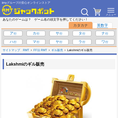
iimyグループの安心オンラインストア
あなたのゲームは？ ゲーム名の頭文字を押してください！
カタカナ
英数字
ア
カ
サ
タ
ナ
ハ
マ
ヤ
ラ
ワ
サイトマップ
RMT
FF11 RMT
ギル販売
Lakshmiのギル販売
Lakshmiのギル販売