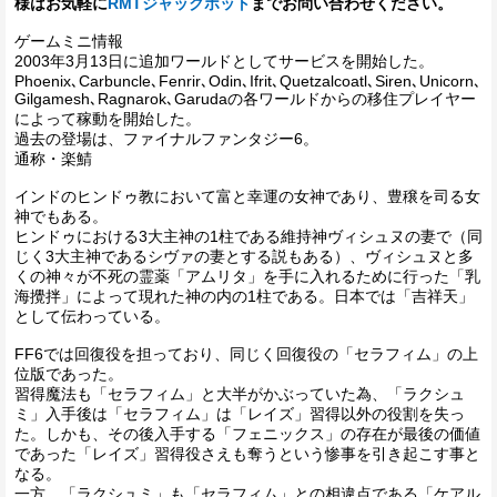
様はお気軽に
RMTジャックポット
までお問い合わせください。
ゲームミニ情報
2003年3月13日に追加ワールドとしてサービスを開始した。
Phoenix､Carbuncle､Fenrir､Odin､Ifrit､Quetzalcoatl､Siren､Unicorn､
Gilgamesh､Ragnarok､Garudaの各ワールドからの移住プレイヤー
によって稼動を開始した。
過去の登場は、ファイナルファンタジー6。
通称・楽鯖
インドのヒンドゥ教において富と幸運の女神であり、豊穣を司る女
神でもある。
ヒンドゥにおける3大主神の1柱である維持神ヴィシュヌの妻で（同
じく3大主神であるシヴァの妻とする説もある）、ヴィシュヌと多
くの神々が不死の霊薬「アムリタ」を手に入れるために行った「乳
海攪拌」によって現れた神の内の1柱である。日本では「吉祥天」
として伝わっている。
FF6では回復役を担っており、同じく回復役の「セラフィム」の上
位版であった。
習得魔法も「セラフィム」と大半がかぶっていた為、「ラクシュ
ミ」入手後は「セラフィム」は「レイズ」習得以外の役割を失っ
た。しかも、その後入手する「フェニックス」の存在が最後の価値
であった「レイズ」習得役さえも奪うという惨事を引き起こす事と
なる。
一方、「ラクシュミ」も「セラフィム」との相違点である「ケアル