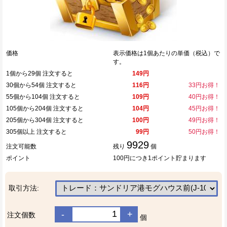
価格
表示価格は1個あたりの単価（税込）で
す。
1個から29個 注文すると
149円
30個から54個 注文すると
116円
33円お得！
55個から104個 注文すると
109円
40円お得！
105個から204個 注文すると
104円
45円お得！
205個から304個 注文すると
100円
49円お得！
305個以上 注文すると
99円
50円お得！
9929
注文可能数
残り
個
ポイント
100円につき1ポイント貯まります
取引方法:
-
+
注文個数
個