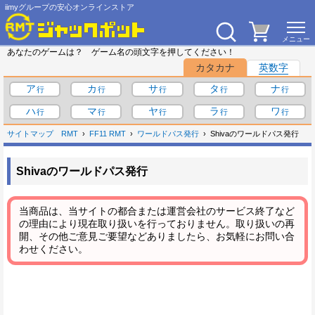
iimyグループの安心オンラインストア
あなたのゲームは？ ゲーム名の頭文字を押してください！
カタカナ
英数字
ア
カ
サ
タ
ナ
ハ
マ
ヤ
ラ
ワ
サイトマップ
RMT
FF11 RMT
ワールドパス発行
Shivaのワールドパス発行
Shivaのワールドパス発行
当商品は、当サイトの都合または運営会社のサービス終了など
の理由により現在取り扱いを行っておりません。取り扱いの再
開、その他ご意見ご要望などありましたら、お気軽にお問い合
わせください。