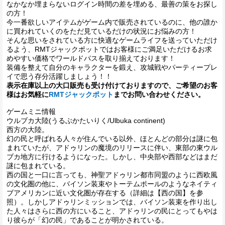
なかなか埋まらないログイン時間の差を埋める、最善の策をお探し
の方！
今一番欲しいアイテムがゲーム内で販売されているのに、他の誰か
に買われていくのをただ見ているだけの状況にお悩みの方！
そんな思いをされている方に快適なゲームライフを送っていただけ
るよう、RMTジャックポットではお客様にご満足いただけるお求
めやすい価格でワールドパスを取り揃えております！
装備を整えて自分のキャラクターを鍛え、攻城戦やパーティープレ
イで思う存分活躍しましょう！！
表示在庫以上の大口販売も受け付けておりますので、ご希望のお客
様はお気軽に
RMTジャックポット
までお問い合わせください。
ゲームミニ情報
ウルブカ大陸(うるぶかたいりく/Ulbuka continent)
西方の大陸。
幻の民と呼ばれる人々が住んでいる以外、ほとんどの部分は謎に包
まれていたが、アドゥリンの魔境のリリースに伴い、東部の東ウル
ブカ地方に行けるようになった。しかし、中央部や西部などはまだ
謎に包まれている。
西の国と一口に言っても、神聖アドゥリン都市同盟のように西欧風
の文化圏の他に、バイソン装束やトーテムポールのようなネイティ
ブアメリカンに近い文化圏が存在する（詳細は【西の国】を参
照）。しかしアドゥリンミッションでは、バイソン装束を作り出し
た人々はさらに西の方にいること、アドゥリンの民にとってもやは
り彼らが「幻の民」であることが明かされている。