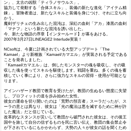
ン」、太古の凶獣「ティラノサウルス」。
協力して発動する「合体スキル」、装備の新たな進化「アイテム精
錬」。冒険者達は、新たなスキルと装備を身につけ、それに立ち向
かう。
魔剣ザリチェの生み出した混沌は、深紅の血剣「アカ」漆黒の血剣
「マナフ」という新たな混沌を誘い出した。
今、新たな物語の序章【インタールード】が幕をあける。
2007年3月27日LINEAGE2 Interlude実装！
NCsoftは、今夏に計画されている大型アップデート「The
Kamael」より新種族「Kamael/カマエル」が実装される予定である
ことを発表しました。
「Kamael/カマエル」は、倒したモンスターの魂を吸収し、その吸
収した魂を使ってスキルを駆使します。戦闘を重ね、多くの魂を蓄
積していく事により、さらに強力なスキルの習得・使用が可能とな
ります。
アインハザード教団で教育を受けたが、教団の生ぬるい態度に失望
し、プロフィットの道を歩み始めた女性。
彼女の運命を切り開いたのは「荒野の預言者」スーラだったが、ス
ーラの意とは異なり、彼女は「光の魔法は悪を滅するために神が許
した魔法」だと信じている。
改革的なスタンスが災いして教団から破門された彼女は、その後王
国中を旅して自分の信ずるものを民に言い伝え、教団の集会禁止令
が下されているにもかかわらず、大勢の人々が彼女の話を聞くため