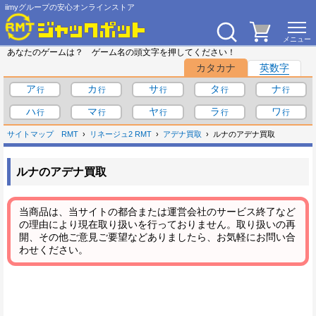
iimyグループの安心オンラインストア
あなたのゲームは？ ゲーム名の頭文字を押してください！
カタカナ
英数字
ア
カ
サ
タ
ナ
ハ
マ
ヤ
ラ
ワ
サイトマップ
RMT
リネージュ2 RMT
アデナ買取
ルナのアデナ買取
ルナのアデナ買取
当商品は、当サイトの都合または運営会社のサービス終了など
の理由により現在取り扱いを行っておりません。取り扱いの再
開、その他ご意見ご要望などありましたら、お気軽にお問い合
わせください。