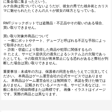
に集会場に集まったという。
ルナ自身は気づいていないようだが、彼女の秀でた雄弁術とカリス
マに魅せられたたくさんの人々が彼女の味方となっている。
RMTジャックポットでは盗難品・不正品やその疑いのある場合、
買い取りできません。
買い取り対象外商品について
・ 一般にボットやチート、デュープと呼ばれる不正な手段によっ
て取得されたもの
・ 詐欺・窃盗により取得した商品や犯罪に関係するもの
※ たとえ、サービス提供元の過失によるシステム上の欠陥であっ
たとしても、その取得方法が将来禁止になる恐れがあると弊社が判
断した場合は買い取りできません。
重要事項：未成年の方は、保護者の同意を得たうえでご注文してく
ださい。 本商品はゲーム運営会社の公式サービスではありませ
ん。 本商品はゲーム運営会社とは無関係で、承認を受けた物では
ありません。 記載されているメーカー名、サービス名などは、一
般に各社の登録商標または商標です。 画像・イラストはイメージ
です。実際の商品とは異なります。