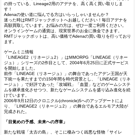
の持っている、Lineage2用のアデナを、高く高く買い取りしま
す！
Adenaの使い道に悩んでる方はいらっしゃいませんか？
迷った時はRMTジャックポットへお越しください！毎日アデナを
高額買取しています。お悩みの方は、ぜひ一度ご利用ください。
オンラインゲームの通貨は、現実世界のお金に換金できます。
RMTジャックポットは、高い価格でAdenaの買い取りを行っており
ます。
ゲームミニ情報
「LINEAGE2（リネージュ2）」はMMORPG「LINEAGE（リネー
ジュ）」シリーズの2作目として、2004年6月25日に正式サービス
を開始しました。
前作「LINEAGE（リネージュ）」の舞台であったアデン王国が天
下統一を果たすまでの150年間を時代背景とし、「LINEAGE（リネ
ージュ）」で好評であった「攻城戦」「血盟」などのゲームシステ
ムを継承進化させつつ、新たなゲームシステムを盛り込み進化を続
けています。
2006年9月12日のクロニクル(chronicle)5へのアップデートによ
り、「LINEAGE2（リネージュ2）」の舞台であるエルモア大陸が
完成された。
「目覚めの予感、未来への序章」
新たな戦場「太古の島」、そこに棲みつく凶悪な怪物「サイレ