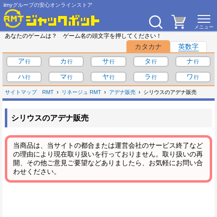
iimyグループの安心オンラインストア
あなたのゲームは？ ゲーム名の頭文字を押してください！
カタカナ
英数字
ア
カ
サ
タ
ナ
ハ
マ
ヤ
ラ
ワ
サイトマップ
RMT
リネージュ RMT
アデナ販売
シリウスのアデナ販売
シリウスのアデナ販売
当商品は、当サイトの都合または運営会社のサービス終了など
の理由により現在取り扱いを行っておりません。取り扱いの再
開、その他ご意見ご要望などありましたら、お気軽にお問い合
わせください。