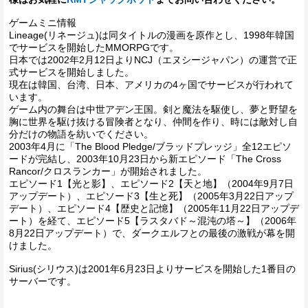
ゲームミニ情報
Lineage(リネージュ)は同タイトルの漫画を原作とし、1998年韓国
でサービスを開始したMMORPGです。
日本では2002年2月12日よりNCJ（エヌシージャパン）の運営で正
式サービスを開始しました。
現在は韓国、台湾、日本、アメリカの4ヶ国でサービスが行われて
います。
ゲーム内の舞台は中世アデン王国。剣と魔法を駆使し、夢と野望を
胸に世界を駆け抜ける冒険者となり、仲間を作り、時には敵対し自
分だけの物語を紡いでください。
2003年4月に「The Blood Pledge/ブラッドプレッジ」全12エピソ
ードが完結し、2003年10月23日から新エピソード「The Cross
Rancor/クロスランカー」が開始されました。
エピソード1【光と影】、エピソード2【天と地】（2004年9月7日
アップデート）、エピソード3【生と死】（2005年3月22日アップ
デート）、エピソード4【歴史と記憶】（2005年11月22日アップデ
ート）を経て、エピソード5【ラスタバド～混沌の塔～】（2006年
8月22日アップデート）で、ダークエルフとの最後の激戦が幕を開
けました。
Sirius(シリウス)は2001年6月23日よりサービスを開始した1番目の
サーバーです。