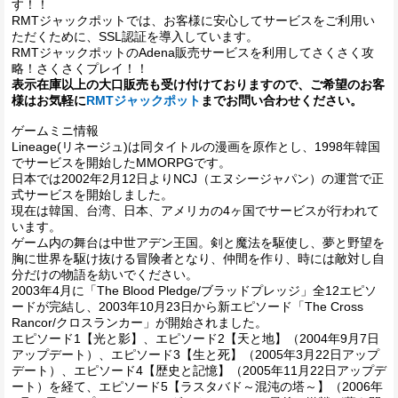
す！！
RMTジャックポットでは、お客様に安心してサービスをご利用い
ただくために、SSL認証を導入しています。
RMTジャックポットのAdena販売サービスを利用してさくさく攻
略！さくさくプレイ！！
表示在庫以上の大口販売も受け付けておりますので、ご希望のお客
様はお気軽に
RMTジャックポット
までお問い合わせください。
ゲームミニ情報
Lineage(リネージュ)は同タイトルの漫画を原作とし、1998年韓国
でサービスを開始したMMORPGです。
日本では2002年2月12日よりNCJ（エヌシージャパン）の運営で正
式サービスを開始しました。
現在は韓国、台湾、日本、アメリカの4ヶ国でサービスが行われて
います。
ゲーム内の舞台は中世アデン王国。剣と魔法を駆使し、夢と野望を
胸に世界を駆け抜ける冒険者となり、仲間を作り、時には敵対し自
分だけの物語を紡いでください。
2003年4月に「The Blood Pledge/ブラッドプレッジ」全12エピソ
ードが完結し、2003年10月23日から新エピソード「The Cross
Rancor/クロスランカー」が開始されました。
エピソード1【光と影】、エピソード2【天と地】（2004年9月7日
アップデート）、エピソード3【生と死】（2005年3月22日アップ
デート）、エピソード4【歴史と記憶】（2005年11月22日アップデ
ート）を経て、エピソード5【ラスタバド～混沌の塔～】（2006年