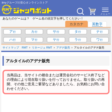
iimyグループの安心オンラインストア
あなたのゲームは？ ゲーム名の頭文字を押してください！
カタカナ
英数字
ア
カ
サ
タ
ナ
ハ
マ
ヤ
ラ
ワ
サイトマップ
RMT
リネージュ RMT
アデナ販売
アルタイルのアデナ販売
アルタイルのアデナ販売
当商品は、当サイトの都合または運営会社のサービス終了など
の理由により現在取り扱いを行っておりません。取り扱いの再
開、その他ご意見ご要望などありましたら、お気軽にお問い合
わせください。