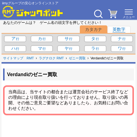
iimyグループの安心オンラインストア
あなたのゲームは？ ゲーム名の頭文字を押してください！
カタカナ
英数字
ア
カ
サ
タ
ナ
ハ
マ
ヤ
ラ
ワ
サイトマップ
RMT
ラグナロク RMT
ゼニー買取
Verdandiのゼニー買取
Verdandiのゼニー買取
当商品は、当サイトの都合または運営会社のサービス終了など
の理由により現在取り扱いを行っておりません。取り扱いの再
開、その他ご意見ご要望などありましたら、お気軽にお問い合
わせください。