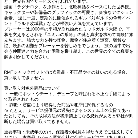
ど、世界各国でサービスが行われています。
漫画「ラグナロク」を原作とし、北欧神話をベースにした世界観。
キャラクターや装備品のグラフィックの可愛さ、爽快なアクション
要素、 週に一度、定期的に開催されるギルド対ギルドの争奪イベ
ント「ギルド攻城戦」などが根強い人気を支えています。
プレーヤーは1000年の平和が崩れ始めたミッドガルド大陸で、平
和を支えるとされる「ユミルの爪角」の謎と真実を求めて冒険に旅
立ちます。 強大な力を持つ怪物、魔物が住み着く迷宮、難解な
謎、幾多の困難がプレーヤーを苦しめるでしょう。 旅の途中で出
会う仲間達と力を合わせ困難を乗り越え、この世界の全ての真実を
解き明かしてください。
RMTジャックポットでは盗難品・不正品やその疑いのある場合、
買い取りできません。
買い取り対象外商品について
・ 一般にボットやチート、デュープと呼ばれる不正な手段によっ
て取得されたもの
・ 詐欺・窃盗により取得した商品や犯罪に関係するもの
※ たとえ、サービス提供元の過失によるシステム上の欠陥であっ
たとしても、その取得方法が将来禁止になる恐れがあると弊社が判
断した場合は買い取りできません。
重要事項：未成年の方は、保護者の同意を得たうえでご注文してく
ださい。 本商品はゲーム運営会社の公式サービスではありませ