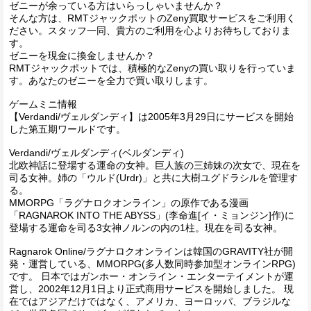
ゼニーが余っている方はいらっしゃいませんか？
そんな方は、RMTジャックポットのZeny買取サービスをご利用く
ださい。スタッフ一同、貴方のご利用を心よりお待ちしておりま
す。
ゼニーを現金に換金しませんか？
RMTジャックポットでは、積極的なZenyの買い取りを行っていま
す。あなたのゼニーを全力で買い取りします。
ゲームミニ情報
【Verdandi/ヴェルダンディ】は2005年3月29日にサービスを開始
した第五期ワールドです。
Verdandi/ヴェルダンディ(ベルダンディ)
北欧神話に登場する運命の女神。巨人族の三姉妹の次女で、現在を
司る女神。姉の「ウルド(Urdr)」と共に大樹ユグドラシルを管理す
る。
MMORPG「ラグナロクオンライン」の原作である漫画
「RAGNAROK INTO THE ABYSS」(李命進[イ・ミョンジン]作)に
登場する運命を司る3女神ノルンの内の1柱。現在を司る女神。
Ragnarok Online/ラグナロクオンラインは韓国のGRAVITY社が開
発・運営している、MMORPG(多人数同時参加型オンラインRPG)
です。 日本ではガンホー・オンライン・エンターテイメントが運
営し、2002年12月1日より正式商用サービスを開始しました。 現
在ではアジアだけではなく、アメリカ、ヨーロッパ、ブラジルな