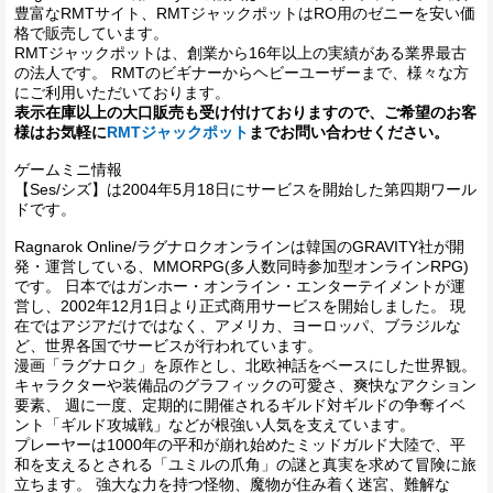
豊富なRMTサイト、RMTジャックポットはRO用のゼニーを安い価
格で販売しています。
RMTジャックポットは、創業から16年以上の実績がある業界最古
の法人です。 RMTのビギナーからヘビーユーザーまで、様々な方
にご利用いただいております。
表示在庫以上の大口販売も受け付けておりますので、ご希望のお客
様はお気軽に
RMTジャックポット
までお問い合わせください。
ゲームミニ情報
【Ses/シズ】は2004年5月18日にサービスを開始した第四期ワール
ドです。
Ragnarok Online/ラグナロクオンラインは韓国のGRAVITY社が開
発・運営している、MMORPG(多人数同時参加型オンラインRPG)
です。 日本ではガンホー・オンライン・エンターテイメントが運
営し、2002年12月1日より正式商用サービスを開始しました。 現
在ではアジアだけではなく、アメリカ、ヨーロッパ、ブラジルな
ど、世界各国でサービスが行われています。
漫画「ラグナロク」を原作とし、北欧神話をベースにした世界観。
キャラクターや装備品のグラフィックの可愛さ、爽快なアクション
要素、 週に一度、定期的に開催されるギルド対ギルドの争奪イベ
ント「ギルド攻城戦」などが根強い人気を支えています。
プレーヤーは1000年の平和が崩れ始めたミッドガルド大陸で、平
和を支えるとされる「ユミルの爪角」の謎と真実を求めて冒険に旅
立ちます。 強大な力を持つ怪物、魔物が住み着く迷宮、難解な