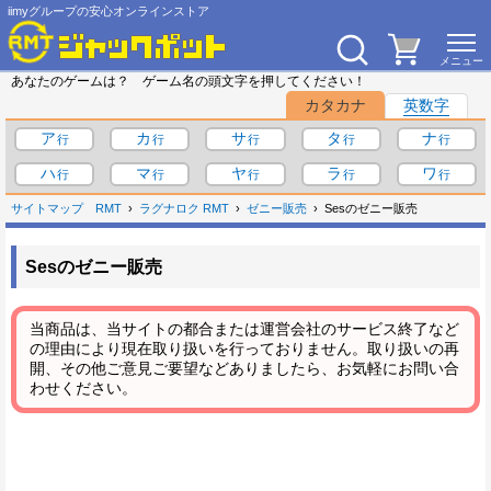
iimyグループの安心オンラインストア
あなたのゲームは？ ゲーム名の頭文字を押してください！
カタカナ
英数字
ア
カ
サ
タ
ナ
ハ
マ
ヤ
ラ
ワ
サイトマップ
RMT
ラグナロク RMT
ゼニー販売
Sesのゼニー販売
Sesのゼニー販売
当商品は、当サイトの都合または運営会社のサービス終了など
の理由により現在取り扱いを行っておりません。取り扱いの再
開、その他ご意見ご要望などありましたら、お気軽にお問い合
わせください。