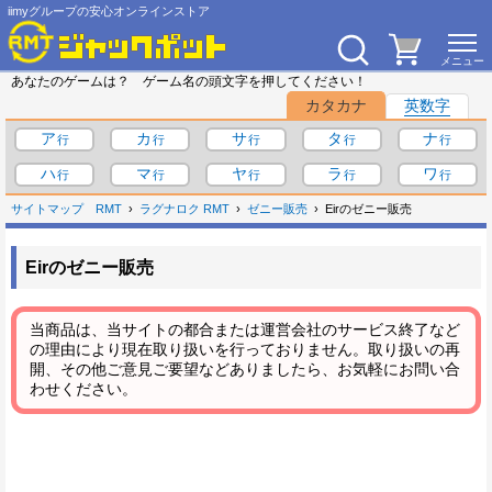
iimyグループの安心オンラインストア
あなたのゲームは？ ゲーム名の頭文字を押してください！
カタカナ
英数字
ア
カ
サ
タ
ナ
ハ
マ
ヤ
ラ
ワ
サイトマップ
RMT
ラグナロク RMT
ゼニー販売
Eirのゼニー販売
Eirのゼニー販売
当商品は、当サイトの都合または運営会社のサービス終了など
の理由により現在取り扱いを行っておりません。取り扱いの再
開、その他ご意見ご要望などありましたら、お気軽にお問い合
わせください。