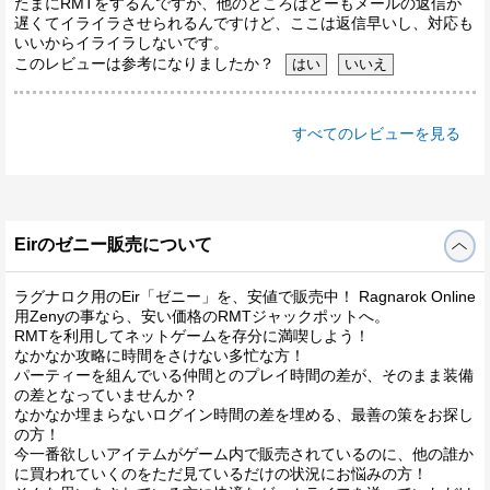
たまにRMTをするんですが、他のところはどーもメールの返信が
遅くてイライラさせられるんですけど、ここは返信早いし、対応も
いいからイライラしないです。
このレビューは参考になりましたか？
すべてのレビューを見る
Eirのゼニー販売について
ラグナロク用のEir「ゼニー」を、安値で販売中！ Ragnarok Online
用Zenyの事なら、安い価格のRMTジャックポットへ。
RMTを利用してネットゲームを存分に満喫しよう！
なかなか攻略に時間をさけない多忙な方！
パーティーを組んでいる仲間とのプレイ時間の差が、そのまま装備
の差となっていませんか？
なかなか埋まらないログイン時間の差を埋める、最善の策をお探し
の方！
今一番欲しいアイテムがゲーム内で販売されているのに、他の誰か
に買われていくのをただ見ているだけの状況にお悩みの方！