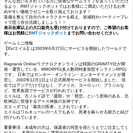
そんな思いをされている方に快適なゲームライフを送っていただけ
るよう、RMTジャックポットではお客様にご満足いただけるお求
めやすい価格でゼニーを取り揃えております！
装備を整えて自分のキャラクターを鍛え、攻城戦やパーティープレ
イで思う存分活躍しましょう！！
表示在庫以上の大口販売も受け付けておりますので、ご希望のお客
様はお気軽に
RMTジャックポット
までお問い合わせください。
ゲームミニ情報
【Eir/エイル】は2003年6月27日にサービスを開始したワールドで
す。
Ragnarok Online/ラグナロクオンラインは韓国のGRAVITY社が開
発・運営している、MMORPG(多人数同時参加型オンラインRPG)
です。 日本ではガンホー・オンライン・エンターテイメントが運
営し、2002年12月1日より正式商用サービスを開始しました。 現
在ではアジアだけではなく、アメリカ、ヨーロッパ、ブラジルな
ど、世界各国でサービスが行われています。
エイルは、古ノルド語で「援助」や「慈悲」という意味のある、北
欧神話に登場するアース神族の女神です。
古エッダでは「最良の医者」とされています。
エイルはワルキューレの一人でもあり、死者を蘇らせる能力と結び
付けられています。
重要事項：未成年の方は、保護者の同意を得たうえでご注文してく
ださい。 本商品はゲーム運営会社の公式サービスではありませ