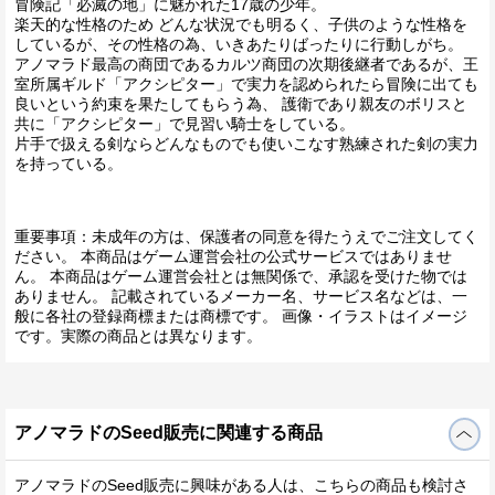
冒険記「必滅の地」に魅かれた17歳の少年。
楽天的な性格のため どんな状況でも明るく、子供のような性格を
しているが、その性格の為、いきあたりばったりに行動しがち。
アノマラド最高の商団であるカルツ商団の次期後継者であるが、王
室所属ギルド「アクシピター」で実力を認められたら冒険に出ても
良いという約束を果たしてもらう為、 護衛であり親友のボリスと
共に「アクシピター」で見習い騎士をしている。
片手で扱える剣ならどんなものでも使いこなす熟練された剣の実力
を持っている。
重要事項：未成年の方は、保護者の同意を得たうえでご注文してく
ださい。 本商品はゲーム運営会社の公式サービスではありませ
ん。 本商品はゲーム運営会社とは無関係で、承認を受けた物では
ありません。 記載されているメーカー名、サービス名などは、一
般に各社の登録商標または商標です。 画像・イラストはイメージ
です。実際の商品とは異なります。
アノマラドのSeed販売に関連する商品
アノマラドのSeed販売に興味がある人は、こちらの商品も検討さ