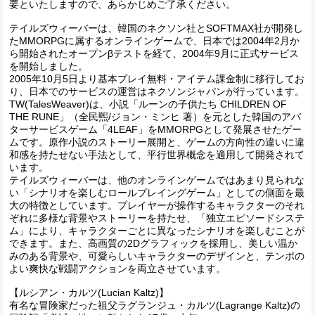
要といたしますので、あらかじめご了承ください。
テイルズウィーバーは、韓国のネクソン社とSOFTMAX社が開発し
たMMORPGに属するオンラインゲームで、日本では2004年2月か
ら開始されたオープンβテストを経て、2004年9月に正式サービス
を開始しました。
2005年10月5日より基本プレイ無料・アイテム課金制に移行してお
り、日本でのサービスの運営はネクソンジャパンが行っています。
TW(TalesWeaver)は、小説「ルーンの子供たち CHILDREN OF
THE RUNE」（全民煕/ジョン・ミンヒ 著）を元とした韓国のアバ
ターサービスゲーム「4LEAF」をMMORPGとして発展させたゲー
ムです。原作小説のストーリー展開と、ゲームの方向性の違いに違
和感を持たせない手法として、平行世界概念を適用して開発されて
います。
テイルズウィーバーは、他のオンラインゲームではあまり見られな
い「シナリオを楽しむロールプレイングゲーム」としての側面を最
大の特徴としています。プレイヤーが操作するキャラクターのそれ
ぞれに多様な背景やストーリーを持たせ、「独立エピソードシステ
ム」により、キャラクターごとに異なったシナリオを楽しむことが
できます。また、高画質の2Dグラフィックを採用し、美しい温か
みのある背景や、可愛らしいキャラクターのデザインと、テンポの
よい爽快な戦闘アクションを両立させています。
【ルシアン・カルツ(Lucian Kaltz)】
有名な冒険家だった祖父ラグランジュ・カルツ(Lagrange Kaltz)の