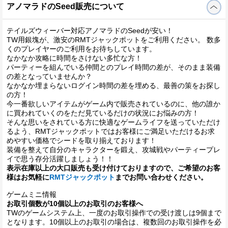
アノマラドのSeed販売について
テイルズウィーバー対応アノマラドのSeedが安い！
TW用銀塊が、激安のRMTジャックポットをご利用ください。 数多
くのプレイヤーのご利用をお待ちしています。
なかなか攻略に時間をさけない多忙な方！
パーティーを組んでいる仲間とのプレイ時間の差が、そのまま装備
の差となっていませんか？
なかなか埋まらないログイン時間の差を埋める、最善の策をお探し
の方！
今一番欲しいアイテムがゲーム内で販売されているのに、他の誰か
に買われていくのをただ見ているだけの状況にお悩みの方！
そんな思いをされている方に快適なゲームライフを送っていただけ
るよう、RMTジャックポットではお客様にご満足いただけるお求
めやすい価格でシードを取り揃えております！
装備を整えて自分のキャラクターを鍛え、攻城戦やパーティープレ
イで思う存分活躍しましょう！！
表示在庫以上の大口販売も受け付けておりますので、ご希望のお客
様はお気軽に
RMTジャックポット
までお問い合わせください。
ゲームミニ情報
お取引個数が10個以上のお取引のお客様へ
TWのゲームシステム上、一度のお取引操作での受け渡しは9個まで
となります。10個以上のお取引の場合は、複数回のお取引操作を必