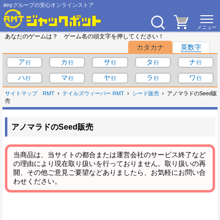
iimyグループの安心オンラインストア
あなたのゲームは？ ゲーム名の頭文字を押してください！
カタカナ
英数字
ア
カ
サ
タ
ナ
ハ
マ
ヤ
ラ
ワ
サイトマップ
RMT
テイルズウィーバー RMT
シード販売
アノマラドのSeed販
売
アノマラドのSeed販売
当商品は、当サイトの都合または運営会社のサービス終了など
の理由により現在取り扱いを行っておりません。取り扱いの再
開、その他ご意見ご要望などありましたら、お気軽にお問い合
わせください。