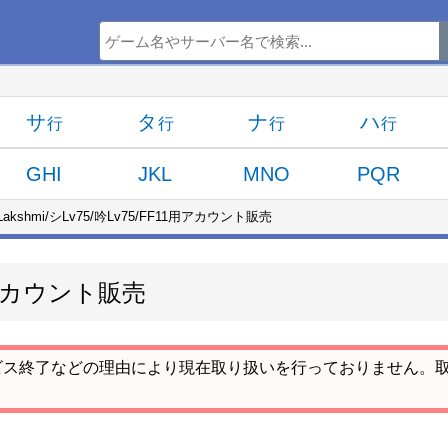
サ
タ
ナ
ハ
GHI
JKL
MNO
PQR
Lakshmi/シLv75/吟Lv75/FF11用アカウント販売
11用アカウント販売
ビス終了などの理由により現在取り扱いを行っておりません。