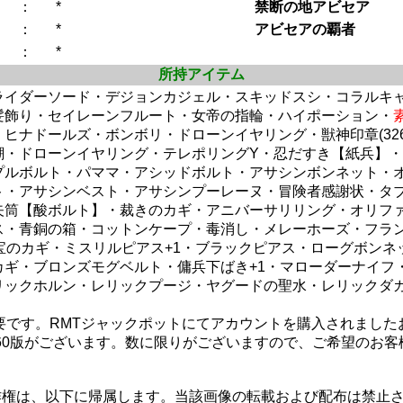
：
*
禁断の地アビセア
：
*
アビセアの覇者
：
*
所持アイテム
ライダーソード・デジョンカジェル・スキッドスシ・コラルキャ
髪飾り・セイレーンフルート・女帝の指輪・ハイポーション・
ナドールズ・ボンボリ・ドローンイヤリング・獣神印章(326)
潮・ドローンイヤリング・テレポリングY・忍だすき【紙兵】
プルボルト・パママ・アシッドボルト・アサシンボンネット・
ト・アサシンベスト・アサシンプーレーヌ・冒険者感謝状・タ
矢筒【酸ボルト】・裁きのカギ・アニバーサリリング・オリフ
ス・青銅の箱・コットンケープ・毒消し・メレーホーズ・フラン
宝のカギ・ミスリルピアス+1・ブラックピアス・ローグボン
カギ・ブロンズモグベルト・傭兵下ばき+1・マローダーナイフ
リックホルン・レリックプージ・ヤグードの聖水・レリックダ
必要です。RMTジャックポットにてアカウントを購入されまし
360版がございます。数に限りがございますので、ご希望のお
作権は、以下に帰属します。当該画像の転載および配布は禁止