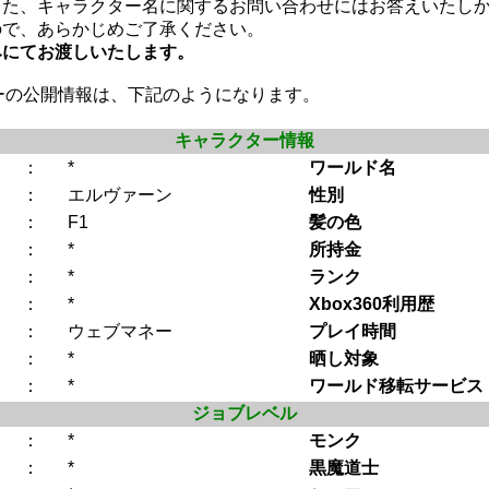
また、キャラクター名に関するお問い合わせにはお答えいたし
ので、あらかじめご了承ください。
みにてお渡しいたします。
ーの公開情報は、下記のようになります。
キャラクター情報
：
*
ワールド名
：
エルヴァーン
性別
：
F1
髪の色
：
*
所持金
：
*
ランク
：
*
Xbox360利用歴
：
ウェブマネー
プレイ時間
：
*
晒し対象
：
*
ワールド移転サービス
ジョブレベル
：
*
モンク
：
*
黒魔道士