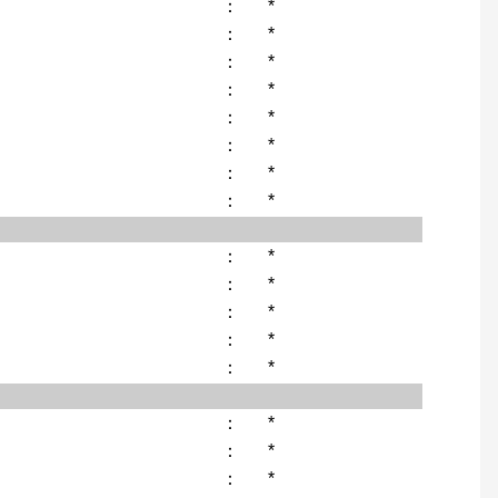
：
*
：
*
：
*
：
*
：
*
：
*
：
*
：
*
：
*
：
*
：
*
：
*
：
*
：
*
：
*
：
*