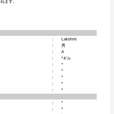
かねます。
：
Lakshmi
：
男
：
A
：
*ギル
：
*
：
*
：
*
：
*
：
*
：
*
：
*