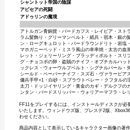
シャントット帝国の陰謀
アビセアの死闘
アドゥリンの魔境
アトルガン青銅貨・バードカフス・レイピア・スト
ラム髪飾り・グリーマンベルト・紙兵・宿木・銀の
ン・ローグキュロット・バードラウンドリト・岩塩・ヒ
マホガニーベッド・ミスラ風山の幸串焼・太古の血
レット・ジェリーリング・ブラッディボルト・スリ
グ・チョコボの卵・盗賊のナイフ・オプチカルハッ
ックレス・ウォーウルフベルト・シグナルパール・
シールド・ペーパーナイフ・スズ石・ヴァラーピア
傭兵手甲+1・白砂・スプラウトベレー・クフタルの
太刀・ドッジイヤリング・黄金のカギ・デルクフの
ンタン・バードスリッパー・ウォリアーマフラ・レ
FF11をプレイするには、インストールディスクが
いたします。ウィンドウズ版、プレステ2版、Xbox
わせください。
商品内容として表示しているキャラクター画像の著