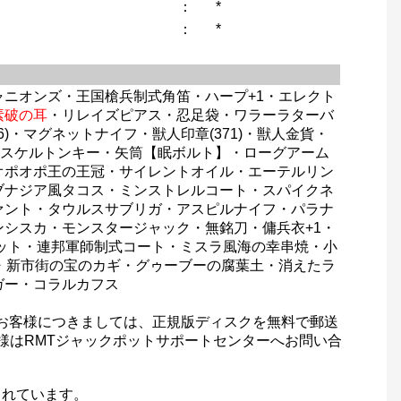
：
*
：
*
ニオンズ・王国槍兵制式角笛・ハープ+1・エレクト
素破の耳
・リレイズピアス・忍足袋・ワラーラターバ
・マグネットナイフ・獣人印章(371)・獣人金貨・
・スケルトンキー・矢筒【眠ボルト】・ローグアーム
オポオポ王の王冠・サイレントオイル・エーテルリン
ブナジア風タコス・ミンストレルコート・スパイクネ
ァント・タウルスサブリガ・アスピルナイフ・パラナ
シスカ・モンスタージャック・無銘刀・傭兵衣+1・
ネット・連邦軍師制式コート・ミスラ風海の幸串焼・小
・新市街の宝のカギ・グゥーブーの腐葉土・消えたラ
ガー・コラルカフス
たお客様につきましては、正規版ディスクを無料で郵送
客様はRMTジャックポットサポートセンターへお問い合
されています。