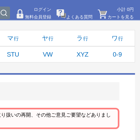
ログイン
小計 0円
無料会員登録
よくある質問
カートを見る
マ
ヤ
ラ
ワ
STU
VW
XYZ
0-9
取り扱いの再開、その他ご意見ご要望などありまし