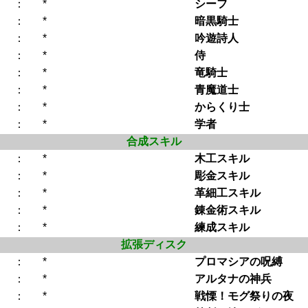
：
*
シーフ
：
*
暗黒騎士
：
*
吟遊詩人
：
*
侍
：
*
竜騎士
：
*
青魔道士
：
*
からくり士
：
*
学者
合成スキル
：
*
木工スキル
：
*
彫金スキル
：
*
革細工スキル
：
*
錬金術スキル
：
*
練成スキル
拡張ディスク
：
*
プロマシアの呪縛
：
*
アルタナの神兵
：
*
戦慄！モグ祭りの夜