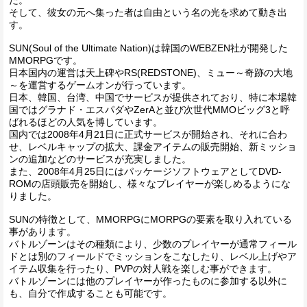
そして、彼女の元へ集った者は自由という名の光を求めて動き出
す。
SUN(Soul of the Ultimate Nation)は韓国のWEBZEN社が開発した
MMORPGです。
日本国内の運営は天上碑やRS(REDSTONE)、ミュー～奇跡の大地
～を運営するゲームオンが行っています。
日本、韓国、台湾、中国でサービスが提供されており、特に本場韓
国ではグラナド・エスパダやZerAと並び次世代MMOビッグ3と呼
ばれるほどの人気を博しています。
国内では2008年4月21日に正式サービスが開始され、それに合わ
せ、レベルキャップの拡大、課金アイテムの販売開始、新ミッショ
ンの追加などのサービスが充実しました。
また、2008年4月25日にはパッケージソフトウェアとしてDVD-
ROMの店頭販売を開始し、様々なプレイヤーが楽しめるようにな
りました。
SUNの特徴として、MMORPGにMORPGの要素を取り入れている
事があります。
バトルゾーンはその種類により、少数のプレイヤーが通常フィール
ドとは別のフィールドでミッションをこなしたり、レベル上げやア
イテム収集を行ったり、PVPの対人戦を楽しむ事ができます。
バトルゾーンには他のプレイヤーが作ったものに参加する以外に
も、自分で作成することも可能です。