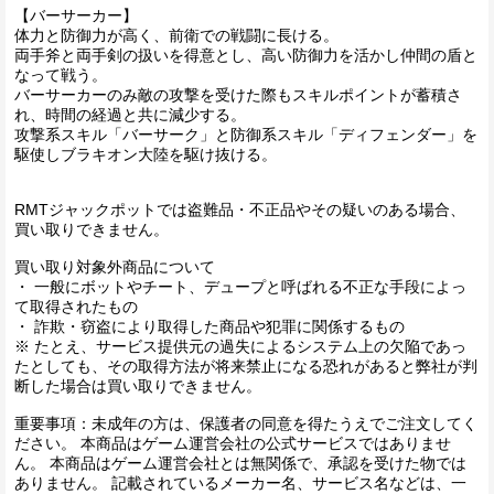
【バーサーカー】
体力と防御力が高く、前衛での戦闘に長ける。
両手斧と両手剣の扱いを得意とし、高い防御力を活かし仲間の盾と
なって戦う。
バーサーカーのみ敵の攻撃を受けた際もスキルポイントが蓄積さ
れ、時間の経過と共に減少する。
攻撃系スキル「バーサーク」と防御系スキル「ディフェンダー」を
駆使しブラキオン大陸を駆け抜ける。
RMTジャックポットでは盗難品・不正品やその疑いのある場合、
買い取りできません。
買い取り対象外商品について
・ 一般にボットやチート、デュープと呼ばれる不正な手段によっ
て取得されたもの
・ 詐欺・窃盗により取得した商品や犯罪に関係するもの
※ たとえ、サービス提供元の過失によるシステム上の欠陥であっ
たとしても、その取得方法が将来禁止になる恐れがあると弊社が判
断した場合は買い取りできません。
重要事項：未成年の方は、保護者の同意を得たうえでご注文してく
ださい。 本商品はゲーム運営会社の公式サービスではありませ
ん。 本商品はゲーム運営会社とは無関係で、承認を受けた物では
ありません。 記載されているメーカー名、サービス名などは、一