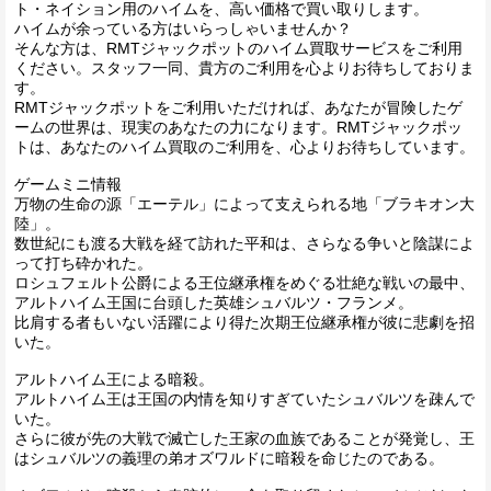
ト・ネイション用のハイムを、高い価格で買い取りします。
ハイムが余っている方はいらっしゃいませんか？
そんな方は、RMTジャックポットのハイム買取サービスをご利用
ください。スタッフ一同、貴方のご利用を心よりお待ちしておりま
す。
RMTジャックポットをご利用いただければ、あなたが冒険したゲ
ームの世界は、現実のあなたの力になります。RMTジャックポッ
トは、あなたのハイム買取のご利用を、心よりお待ちしています。
ゲームミニ情報
万物の生命の源「エーテル」によって支えられる地「ブラキオン大
陸」。
数世紀にも渡る大戦を経て訪れた平和は、さらなる争いと陰謀によ
って打ち砕かれた。
ロシュフェルト公爵による王位継承権をめぐる壮絶な戦いの最中、
アルトハイム王国に台頭した英雄シュバルツ・フランメ。
比肩する者もいない活躍により得た次期王位継承権が彼に悲劇を招
いた。
アルトハイム王による暗殺。
アルトハイム王は王国の内情を知りすぎていたシュバルツを疎んで
いた。
さらに彼が先の大戦で滅亡した王家の血族であることが発覚し、王
はシュバルツの義理の弟オズワルドに暗殺を命じたのである。