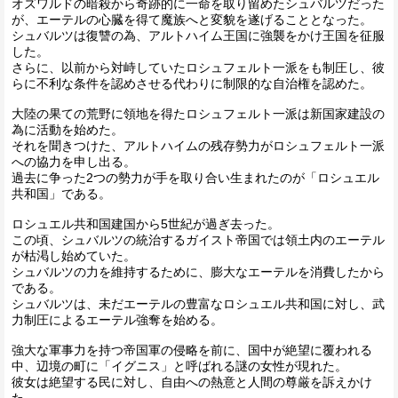
オズワルドの暗殺から奇跡的に一命を取り留めたシュバルツだった
が、エーテルの心臓を得て魔族へと変貌を遂げることとなった。
シュバルツは復讐の為、アルトハイム王国に強襲をかけ王国を征服
した。
さらに、以前から対峙していたロシュフェルト一派をも制圧し、彼
らに不利な条件を認めさせる代わりに制限的な自治権を認めた。
大陸の果ての荒野に領地を得たロシュフェルト一派は新国家建設の
為に活動を始めた。
それを聞きつけた、アルトハイムの残存勢力がロシュフェルト一派
への協力を申し出る。
過去に争った2つの勢力が手を取り合い生まれたのが「ロシュエル
共和国」である。
ロシュエル共和国建国から5世紀が過ぎ去った。
この頃、シュバルツの統治するガイスト帝国では領土内のエーテル
が枯渇し始めていた。
シュバルツの力を維持するために、膨大なエーテルを消費したから
である。
シュバルツは、未だエーテルの豊富なロシュエル共和国に対し、武
力制圧によるエーテル強奪を始める。
強大な軍事力を持つ帝国軍の侵略を前に、国中が絶望に覆われる
中、辺境の町に「イグニス」と呼ばれる謎の女性が現れた。
彼女は絶望する民に対し、自由への熱意と人間の尊厳を訴えかけ
た。