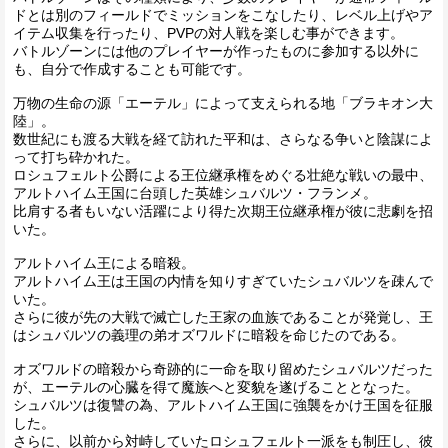
ドとは別のフィールドでミッションをこなしたり、レベル上げやア
イテム収集を行ったり、PVPの対人戦を楽しむ事ができます。
バトルゾーンには他のプレイヤーが作ったものに参加する以外に
も、自分で作成することも可能です。
万物の生命の源「エーテル」によって支えられる地「ブラキオン大
陸」。
数世紀にも渡る大戦を経て訪れた平和は、さらなる争いと陰謀によ
って打ち砕かれた。
ロシュフェルト公爵による王位継承権をめぐる壮絶な戦いの最中、
アルトハイム王国に台頭した英雄シュバルツ・フランメ。
比肩する者もいない活躍により得た次期王位継承権が彼に悲劇を招
いた。
アルトハイム王による暗殺。
アルトハイム王は王国の内情を知りすぎていたシュバルツを疎んで
いた。
さらに彼が先の大戦で滅亡した王家の血族であることが発覚し、王
はシュバルツの義理の弟オズワルドに暗殺を命じたのである。
オズワルドの暗殺から奇跡的に一命を取り留めたシュバルツだった
が、エーテルの心臓を得て魔族へと変貌を遂げることとなった。
シュバルツは復讐の為、アルトハイム王国に強襲をかけ王国を征服
した。
さらに、以前から対峙していたロシュフェルト一派をも制圧し、彼