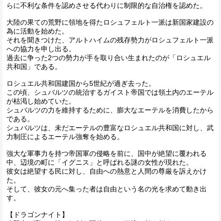
らに不利な条件を認めさせる代わりに制限的な自治権を認めた。
大陸の果ての荒野に領地を得たロシュフェルト一派は新国家建設の
為に活動を始めた。
それを聞きつけた、アルトハイムの残存勢力がロシュフェルト一派
への協力を申し出る。
過去に争った2つの勢力が手を取り合い生まれたのが「ロシュエル
共和国」である。
ロシュエル共和国建国から5世紀が過ぎ去った。
この頃、シュバルツの統治するガイスト帝国では領土内のエーテル
が枯渇し始めていた。
シュバルツの力を維持するために、膨大なエーテルを消費したから
である。
シュバルツは、未だエーテルの豊富なロシュエル共和国に対し、武
力制圧によるエーテル強奪を始める。
強大な軍事力を持つ帝国軍の侵略を前に、国中が絶望に覆われる
中、辺境の町に「イグニス」と呼ばれる謎の女性が現れた。
彼女は絶望する民に対し、自由への熱意と人間の尊厳を訴えかけ
た。
そして、彼女の元へ集った者は自由という名の光を求めて動き出
す。
【ドラゴンナイト】