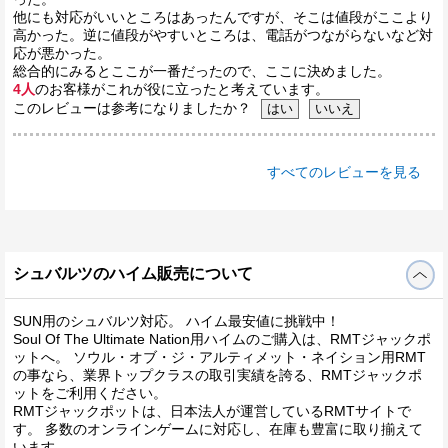
他にも対応がいいところはあったんですが、そこは値段がここより
高かった。逆に値段がやすいところは、電話がつながらないなど対
応が悪かった。
総合的にみるとここが一番だったので、ここに決めました。
4人
のお客様がこれが役に立ったと考えています。
このレビューは参考になりましたか？
すべてのレビューを見る
シュバルツのハイム販売について
SUN用のシュバルツ対応。 ハイム最安値に挑戦中！
Soul Of The Ultimate Nation用ハイムのご購入は、RMTジャックポ
ットへ。 ソウル・オブ・ジ・アルティメット・ネイション用RMT
の事なら、業界トップクラスの取引実績を誇る、RMTジャックポ
ットをご利用ください。
RMTジャックポットは、日本法人が運営しているRMTサイトで
す。 多数のオンラインゲームに対応し、在庫も豊富に取り揃えて
います。