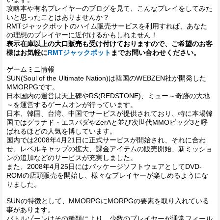
攻略本や有名プレイヤーのブログを見て、こんなプレイをしてみた
いと思ったことはありませんか？
RMTジャックポットのハイム販売サービスを利用すれば、あなた
の理想のプレイヤーに近付けるかもしれません！
表示在庫以上の大口販売も受け付けておりますので、ご希望のお客
様はお気軽に
RMTジャックポット
までお問い合わせください。
ゲームミニ情報
SUN(Soul of the Ultimate Nation)は韓国のWEBZEN社が開発した
MMORPGです。
日本国内の運営は天上碑やRS(REDSTONE)、ミュー～奇跡の大地
～を運営するゲームオンが行っています。
日本、韓国、台湾、中国でサービスが提供されており、特に本場韓
国ではグラナド・エスパダやZerAと並び次世代MMOビッグ3と呼
ばれるほどの人気を博しています。
国内では2008年4月21日に正式サービスが開始され、それに合わ
せ、レベルキャップの拡大、課金アイテムの販売開始、新ミッショ
ンの追加などのサービスが充実しました。
また、2008年4月25日にはパッケージソフトウェアとしてDVD-
ROMの店頭販売を開始し、様々なプレイヤーが楽しめるようにな
りました。
SUNの特徴として、MMORPGにMORPGの要素を取り入れている
事があります。
バトルゾーンはその種類により、少数のプレイヤーが通常フィール