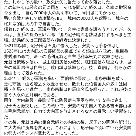
た。しかしその最中、政久は矢に当たって命を落とした。
この知らせは経久の元に届き、それを聞いた経久は、久幸に撤退命
令を出し、自ら7000余人の兵を率いて、阿用城に向かった。
弔い合戦と称して総攻撃を加え、城内の3000人を虐殺し、城主の
桜井宗的は火の中で自害した。
帰着した経久は、軍議を開いて、久幸に家督を譲ろうとしたが、久
幸は、直系の孫の三郎四郎、後の尼子晴久を跡継ぎにするべきと主
張。結局経久は三郎四郎を後継者に決定した。
1521年以降、尼子氏は石見に侵入した。安芸へも手を伸ばし、
1523年には大内氏の安芸経営の拠点である鏡山城を攻め、重臣亀
井秀綱の命で、傘下の毛利元就と当主毛利幸松丸に攻城させた。
元就は策略を使い、城主蔵田房信の叔父、蔵田直信を寝返らせ、城
主の蔵田房信は自害し、鏡山城は落城した。後、直信は、何らかの
理由よって殺された。
1524年、経久が軍勢を率い、西伯耆に侵攻し、南条宗勝を破り、
更に守護・山名澄之を敗走させた。敗北した伯耆国人の多くは因
幡・但馬へと逃亡し、南条宗勝は但馬山名氏を頼った。これが後に
言う大永の五月崩れである。
同年、大内義興・義隆父子は陶興房ら重臣を率いて安芸に進出し、
尼子氏と激突した。この戦いで、安芸の有力国人である吉田郡山城
主毛利元就が、自力で大内軍を敗走させるなどの目覚しい活躍をし
た。
その後、元就は弟の相合元綱との内紛の後、尼子との関係を解消し
て大内氏に所属を変えた。これにより、尼子氏に傾いていた安芸国
の勢力バランスが変わることになった。