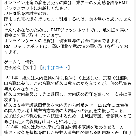
オンライン用竜の涙をお売りの際は、業界一の安定感を誇るRMT
ジャックポットにお越しください。
現在引退を検討中の方。
貯まった竜の涙を持ったまま引退するのは、勿体無いと思いません
か？
そんなあなたのために、RMTジャックポットでは、竜の涙を高い
価格にて買い取りしています。
オンラインゲームの通貨は、現実世界のお金に換金できます。
RMTジャックポットは、高い価格で竜の涙の買い取りを行ってお
ります。
ゲームミニ情報
尼子経久【後半】【
前半はコチラ
】
1511年、経久は大内義興の軍に従軍して上洛した。京都では船岡
山合戦に参加。この合戦で経久は数々の功を立てたが、何の恩賞も
与えられなかった。
経久は大内義興より先に帰国し、大内氏の留守を狙って、安芸に侵
攻する。
経久は安芸守護武田元繁を大内氏から離反させ、1512年には備後
の国人で大場山城主古志為信の大内氏への反乱を支援している。
尼子経久の不穏な動きを鎮圧するため、山城国守護、管領職へと任
命された大内義興は山口へと帰郷した。
1518年、経久は弟の久幸に伯耆国の南条宗勝を攻めさせる一方、
嫡男・政久を叛旗を翻した桜井入道宗的の籠もる阿用城へ差し向け