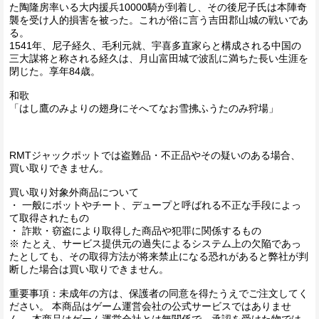
た陶隆房率いる大内援兵10000騎が到着し、その後尼子氏は本陣奇
襲を受け人的損害を被った。これが俗に言う吉田郡山城の戦いであ
る。
1541年、尼子経久、毛利元就、宇喜多直家らと構成される中国の
三大謀将と称される経久は、月山富田城で波乱に満ちた長い生涯を
閉じた。享年84歳。
和歌
「はし鷹のみよりの翅身にそへてなお雪拂ふうたのみ狩場」
RMTジャックポットでは盗難品・不正品やその疑いのある場合、
買い取りできません。
買い取り対象外商品について
・ 一般にボットやチート、デュープと呼ばれる不正な手段によっ
て取得されたもの
・ 詐欺・窃盗により取得した商品や犯罪に関係するもの
※ たとえ、サービス提供元の過失によるシステム上の欠陥であっ
たとしても、その取得方法が将来禁止になる恐れがあると弊社が判
断した場合は買い取りできません。
重要事項：未成年の方は、保護者の同意を得たうえでご注文してく
ださい。 本商品はゲーム運営会社の公式サービスではありませ
ん。 本商品はゲーム運営会社とは無関係で、承認を受けた物では