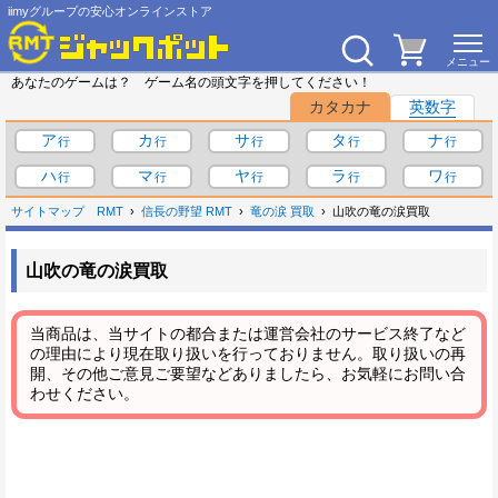
iimyグループの安心オンラインストア
あなたのゲームは？ ゲーム名の頭文字を押してください！
カタカナ
英数字
ア
カ
サ
タ
ナ
ハ
マ
ヤ
ラ
ワ
サイトマップ
RMT
信長の野望 RMT
竜の涙 買取
山吹の竜の涙買取
山吹の竜の涙買取
当商品は、当サイトの都合または運営会社のサービス終了など
の理由により現在取り扱いを行っておりません。取り扱いの再
開、その他ご意見ご要望などありましたら、お気軽にお問い合
わせください。