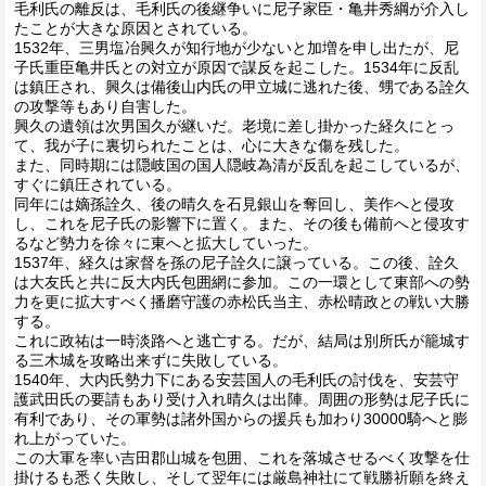
毛利氏の離反は、毛利氏の後継争いに尼子家臣・亀井秀綱が介入し
たことが大きな原因とされている。
1532年、三男塩冶興久が知行地が少ないと加増を申し出たが、尼
子氏重臣亀井氏との対立が原因で謀反を起こした。1534年に反乱
は鎮圧され、興久は備後山内氏の甲立城に逃れた後、甥である詮久
の攻撃等もあり自害した。
興久の遺領は次男国久が継いだ。老境に差し掛かった経久にとっ
て、我が子に裏切られたことは、心に大きな傷を残した。
また、同時期には隠岐国の国人隠岐為清が反乱を起こしているが、
すぐに鎮圧されている。
同年には嫡孫詮久、後の晴久を石見銀山を奪回し、美作へと侵攻
し、これを尼子氏の影響下に置く。また、その後も備前へと侵攻す
るなど勢力を徐々に東へと拡大していった。
1537年、経久は家督を孫の尼子詮久に譲っている。この後、詮久
は大友氏と共に反大内氏包囲網に参加。この一環として東部への勢
力を更に拡大すべく播磨守護の赤松氏当主、赤松晴政との戦い大勝
する。
これに政祐は一時淡路へと逃亡する。だが、結局は別所氏が籠城す
る三木城を攻略出来ずに失敗している。
1540年、大内氏勢力下にある安芸国人の毛利氏の討伐を、安芸守
護武田氏の要請もあり受け入れ晴久は出陣。周囲の形勢は尼子氏に
有利であり、その軍勢は諸外国からの援兵も加わり30000騎へと膨
れ上がっていた。
この大軍を率い吉田郡山城を包囲、これを落城させるべく攻撃を仕
掛けるも悉く失敗し、そして翌年には厳島神社にて戦勝祈願を終え