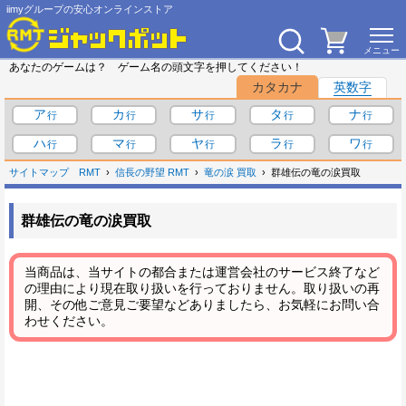
iimyグループの安心オンラインストア
あなたのゲームは？ ゲーム名の頭文字を押してください！
カタカナ
英数字
ア
カ
サ
タ
ナ
ハ
マ
ヤ
ラ
ワ
サイトマップ
RMT
信長の野望 RMT
竜の涙 買取
群雄伝の竜の涙買取
群雄伝の竜の涙買取
当商品は、当サイトの都合または運営会社のサービス終了など
の理由により現在取り扱いを行っておりません。取り扱いの再
開、その他ご意見ご要望などありましたら、お気軽にお問い合
わせください。