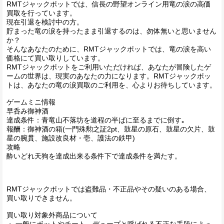
RMTジャックポットでは、信長の野望オンライン用竜の涙の高価
買取を行っています。
現在引退を検討中の方。
貯まった竜の涙を持ったまま引退するのは、勿体無いと思いません
か？
そんなあなたのために、RMTジャックポットでは、竜の涙を高い
価格にて買い取りしています。
RMTジャックポットをご利用いただければ、あなたが冒険したゲ
ームの世界は、現実のあなたの力になります。RMTジャックポッ
トは、あなたの竜の涙買取のご利用を、心よりお待ちしています。
ゲームミニ情報
早呑み御神酒
達成条件：青竜山不落坊を道程の半ばに至るまでに倒す｡
報酬：御神酒の箱(一門殊勲之証2pt、鼓星の原石、鼓星の欠片、鼓
星の腕貫、施設改良材・壱、護法の鉄甲)
攻略
酔いどれ天狗を達成出来る条件下で達成条件を満たす。
RMTジャックポットでは盗難品・不正品やその疑いのある場合、
買い取りできません。
買い取り対象外商品について
・ 一般にボットやチート、デュープと呼ばれる不正な手段によっ