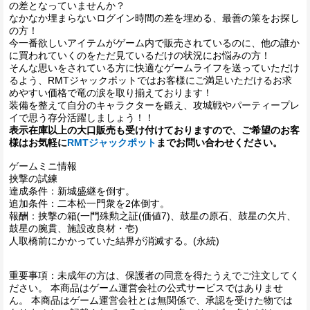
の差となっていませんか？
なかなか埋まらないログイン時間の差を埋める、最善の策をお探し
の方！
今一番欲しいアイテムがゲーム内で販売されているのに、他の誰か
に買われていくのをただ見ているだけの状況にお悩みの方！
そんな思いをされている方に快適なゲームライフを送っていただけ
るよう、RMTジャックポットではお客様にご満足いただけるお求
めやすい価格で竜の涙を取り揃えております！
装備を整えて自分のキャラクターを鍛え、攻城戦やパーティープレ
イで思う存分活躍しましょう！！
表示在庫以上の大口販売も受け付けておりますので、ご希望のお客
様はお気軽に
RMTジャックポット
までお問い合わせください。
ゲームミニ情報
挟撃の試練
達成条件：新城盛継を倒す。
追加条件：二本松一門衆を2体倒す。
報酬：挟撃の箱(一門殊勲之証(価値7)、鼓星の原石、鼓星の欠片、
鼓星の腕貫、施設改良材・壱)
人取橋前にかかっていた結界が消滅する。(永続)
重要事項：未成年の方は、保護者の同意を得たうえでご注文してく
ださい。 本商品はゲーム運営会社の公式サービスではありませ
ん。 本商品はゲーム運営会社とは無関係で、承認を受けた物では