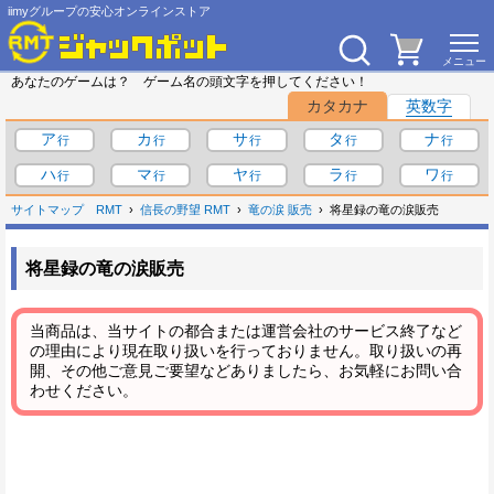
iimyグループの安心オンラインストア
あなたのゲームは？ ゲーム名の頭文字を押してください！
カタカナ
英数字
ア
カ
サ
タ
ナ
ハ
マ
ヤ
ラ
ワ
サイトマップ
RMT
信長の野望 RMT
竜の涙 販売
将星録の竜の涙販売
将星録の竜の涙販売
当商品は、当サイトの都合または運営会社のサービス終了など
の理由により現在取り扱いを行っておりません。取り扱いの再
開、その他ご意見ご要望などありましたら、お気軽にお問い合
わせください。