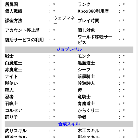
所属国
：
ランク
：
*
*
個人戦績
：
Xbox360利用歴
：
*
*
ウェブマネ
課金方法
：
プレイ時間
：
*
ー
アカウント停止歴
：
晒し対象
：
*
*
ワールド移転サー
復活サービスの利用
：
：
*
*
ビス
ジョブレベル
戦士
：
モンク
：
*
*
白魔道士
：
黒魔道士
：
*
*
赤魔道士
：
シーフ
：
*
*
ナイト
：
暗黒騎士
：
*
*
獣使い
：
吟遊詩人
：
*
*
狩人
：
侍
：
*
*
忍者
：
竜騎士
：
*
*
召喚士
：
青魔道士
：
*
*
コルセア
：
からくり士
：
*
*
踊り子
：
学者
：
*
*
合成スキル
釣りスキル
：
木工スキル
：
*
*
鍛冶スキル
：
彫金スキル
：
*
*