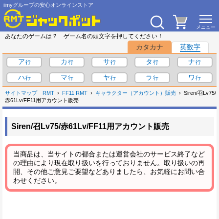
iimyグループの安心オンラインストア
あなたのゲームは？ ゲーム名の頭文字を押してください！
カタカナ
英数字
ア
カ
サ
タ
ナ
ハ
マ
ヤ
ラ
ワ
サイトマップ
RMT
FF11 RMT
キャラクター（アカウント）販売
Siren/召Lv75/
赤61Lv/FF11用アカウント販売
Siren/召Lv75/赤61Lv/FF11用アカウント販売
当商品は、当サイトの都合または運営会社のサービス終了など
の理由により現在取り扱いを行っておりません。取り扱いの再
開、その他ご意見ご要望などありましたら、お気軽にお問い合
わせください。