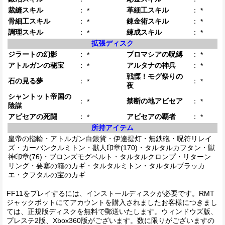
裁縫スキル
：
革細工スキル
：
*
*
骨細工スキル
：
錬金術スキル
：
*
*
調理スキル
：
練成スキル
：
*
*
拡張ディスク
ジラートの幻影
：
プロマシアの呪縛
：
*
*
アトルガンの秘宝
：
アルタナの神兵
：
*
*
戦慄！モグ祭りの
石の見る夢
：
：
*
*
夜
シャントット帝国の
：
禁断の地アビセア
：
*
*
陰謀
アビセアの死闘
：
アビセアの覇者
：
*
*
所持アイテム
皇帝の指輪・アトルガン白銀貨・伊達提灯・無鉄砲・呪符リレイ
ズ・カーバンクルミトン・獣人印章(170)・タルタルカフタン・獣
神印章(76)・ブロンズモグベルト・タルタルクロンプ・リターン
リング・要塞の箱のカギ・タルタルミトン・タルタルブラッカ
エ・クフタルの宝のカギ
FF11をプレイするには、インストールディスクが必要です。RMT
ジャックポットにてアカウントを購入されましたお客様につきまし
ては、正規版ディスクを無料で郵送いたします。ウィンドウズ版、
プレステ2版、Xbox360版がございます。数に限りがございますの