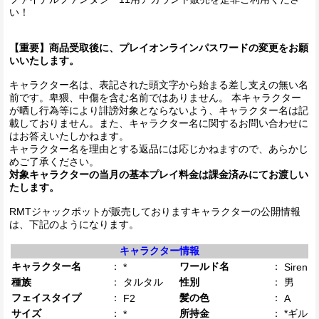
い！
【重要】商品受取後に、プレイオンラインパスワードの変更をお願
いいたします。
キャラクター名は、表記された頭文字から始まる差し支えの無い名
前です。卑猥、中傷を含む名前ではありません。 本キャラクター
が晒し行為等により誹謗対象とならないよう、キャラクター名は記
載しておりません。また、キャラクター名に関するお問い合わせに
はお答えいたしかねます。
キャラクター名を理由とする返品には応じかねますので、あらかじ
めご了承ください。
対象キャラクターの当月の基本プレイ料金は課金済みにてお渡しい
たします。
RMTジャックポットが販売しておりますキャラクターの公開情報
は、下記のようになります。
キャラクター情報
キャラクター名
：
ワールド名
：
*
Siren
種族
：
タルタル
性別
：
男
フェイスタイプ
：
髪の色
：
F2
A
サイズ
：
所持金
：
*ギル
*