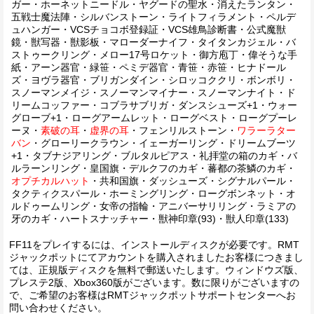
ガー・ホーネットニードル・ヤグードの聖水・消えたランタン・
五戦士魔法陣・シルバンストーン・ライトフィラメント・ペルデ
ュハンガー・VCSチョコボ登録証・VCS雄鳥診断書・公式魔獣
鏡・獣写器・獣影板・マローダーナイフ・タイタンカジェル・バ
ストゥークリング・メロー17号ロケット・御方庖丁・偉そうな手
紙・アーン器官・緑笹・ペミデ器官・青笹・赤笹・ヒナドール
ズ・ヨヴラ器官・ブリガンダイン・シロッコククリ・ボンボリ・
スノーマンメイジ・スノーマンマイナー・スノーマンナイト・ド
リームコッファー・コブラサブリガ・ダンスシューズ+1・ウォー
グローブ+1・ローグアームレット・ローグベスト・ローグプーレ
ーヌ・
素破の耳
・
虚界の耳
・フェンリルストーン・
ワラーラター
バン
・グローリークラウン・イェーガーリング・ドリームブーツ
+1・タブナジアリング・ブルタルピアス・礼拝堂の箱のカギ・バ
ルラーンリング・皇国旗・デルクフのカギ・蕃都の茶鱗のカギ・
オプチカルハット
・共和国旗・ダッシューズ・シグナルパール・
タクティクスパール・ホーミングリング・ローグボンネット・オ
ルドゥームリング・女帝の指輪・アニバーサリリング・ラミアの
牙のカギ・ハートスナッチャー・獣神印章(93)・獣人印章(133)
FF11をプレイするには、インストールディスクが必要です。RMT
ジャックポットにてアカウントを購入されましたお客様につきまし
ては、正規版ディスクを無料で郵送いたします。ウィンドウズ版、
プレステ2版、Xbox360版がございます。数に限りがございますの
で、ご希望のお客様はRMTジャックポットサポートセンターへお
問い合わせください。