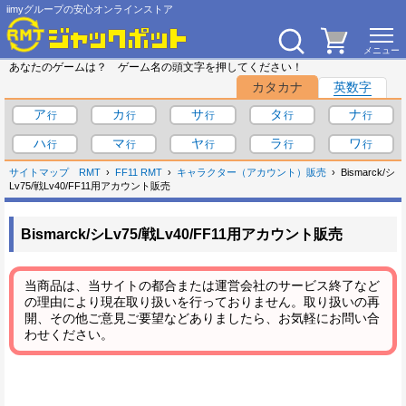
iimyグループの安心オンラインストア
あなたのゲームは？ ゲーム名の頭文字を押してください！
カタカナ
英数字
ア
カ
サ
タ
ナ
ハ
マ
ヤ
ラ
ワ
サイトマップ
RMT
FF11 RMT
キャラクター（アカウント）販売
Bismarck/シ
Lv75/戦Lv40/FF11用アカウント販売
Bismarck/シLv75/戦Lv40/FF11用アカウント販売
当商品は、当サイトの都合または運営会社のサービス終了など
の理由により現在取り扱いを行っておりません。取り扱いの再
開、その他ご意見ご要望などありましたら、お気軽にお問い合
わせください。