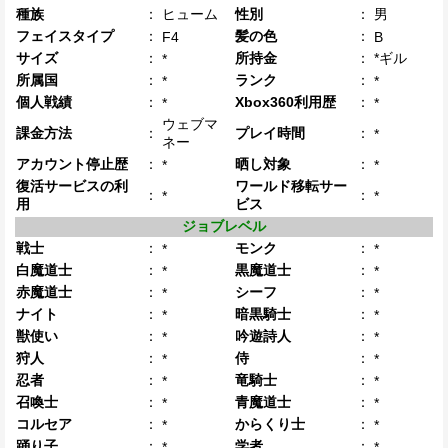
種族
：
ヒューム
性別
：
男
フェイスタイプ
：
髪の色
：
F4
B
サイズ
：
所持金
：
*ギル
*
所属国
：
ランク
：
*
*
個人戦績
：
Xbox360利用歴
：
*
*
ウェブマ
課金方法
：
プレイ時間
：
*
ネー
アカウント停止歴
：
晒し対象
：
*
*
復活サービスの利
ワールド移転サー
：
：
*
*
用
ビス
ジョブレベル
戦士
：
モンク
：
*
*
白魔道士
：
黒魔道士
：
*
*
赤魔道士
：
シーフ
：
*
*
ナイト
：
暗黒騎士
：
*
*
獣使い
：
吟遊詩人
：
*
*
狩人
：
侍
：
*
*
忍者
：
竜騎士
：
*
*
召喚士
：
青魔道士
：
*
*
コルセア
：
からくり士
：
*
*
踊り子
：
学者
：
*
*