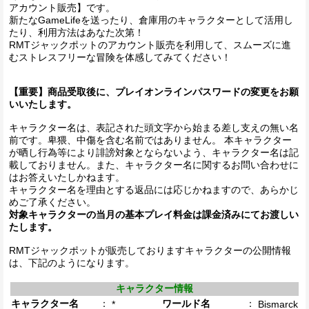
アカウント販売】です。
新たなGameLifeを送ったり、倉庫用のキャラクターとして活用し
たり、利用方法はあなた次第！
RMTジャックポットのアカウント販売を利用して、スムーズに進
むストレスフリーな冒険を体感してみてください！
【重要】商品受取後に、プレイオンラインパスワードの変更をお願
いいたします。
キャラクター名は、表記された頭文字から始まる差し支えの無い名
前です。卑猥、中傷を含む名前ではありません。 本キャラクター
が晒し行為等により誹謗対象とならないよう、キャラクター名は記
載しておりません。また、キャラクター名に関するお問い合わせに
はお答えいたしかねます。
キャラクター名を理由とする返品には応じかねますので、あらかじ
めご了承ください。
対象キャラクターの当月の基本プレイ料金は課金済みにてお渡しい
たします。
RMTジャックポットが販売しておりますキャラクターの公開情報
は、下記のようになります。
キャラクター情報
キャラクター名
：
ワールド名
：
*
Bismarck