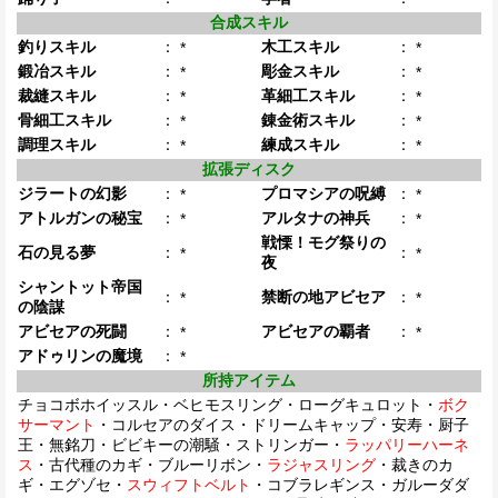
合成スキル
釣りスキル
：
木工スキル
：
*
*
鍛冶スキル
：
彫金スキル
：
*
*
裁縫スキル
：
革細工スキル
：
*
*
骨細工スキル
：
錬金術スキル
：
*
*
調理スキル
：
練成スキル
：
*
*
拡張ディスク
ジラートの幻影
：
プロマシアの呪縛
：
*
*
アトルガンの秘宝
：
アルタナの神兵
：
*
*
戦慄！モグ祭りの
石の見る夢
：
：
*
*
夜
シャントット帝国
：
禁断の地アビセア
：
*
*
の陰謀
アビセアの死闘
：
アビセアの覇者
：
*
*
アドゥリンの魔境
：
*
所持アイテム
チョコボホイッスル・ベヒモスリング・ローグキュロット・
ボク
サーマント
・コルセアのダイス・ドリームキャップ・安寿・厨子
王・無銘刀・ビビキーの潮騒・ストリンガー・
ラッパリーハーネ
ス
・古代種のカギ・ブルーリボン・
ラジャスリング
・裁きのカ
ギ・エグゾセ・
スウィフトベルト
・コブラレギンス・ガルーダダ