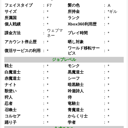
フェイスタイプ
：
髪の色
：
F7
A
サイズ
：
所持金
：
*ギル
*
所属国
：
ランク
：
*
*
個人戦績
：
Xbox360利用歴
：
*
*
ウェブマ
課金方法
：
プレイ時間
：
*
ネー
アカウント停止歴
：
晒し対象
：
*
*
ワールド移転サー
復活サービスの利用
：
：
*
*
ビス
ジョブレベル
戦士
：
モンク
：
*
*
白魔道士
：
黒魔道士
：
*
*
赤魔道士
：
シーフ
：
*
*
ナイト
：
暗黒騎士
：
*
*
獣使い
：
吟遊詩人
：
*
*
狩人
：
侍
：
*
*
忍者
：
竜騎士
：
*
*
召喚士
：
青魔道士
：
*
*
コルセア
：
からくり士
：
*
*
踊り子
：
学者
：
*
*