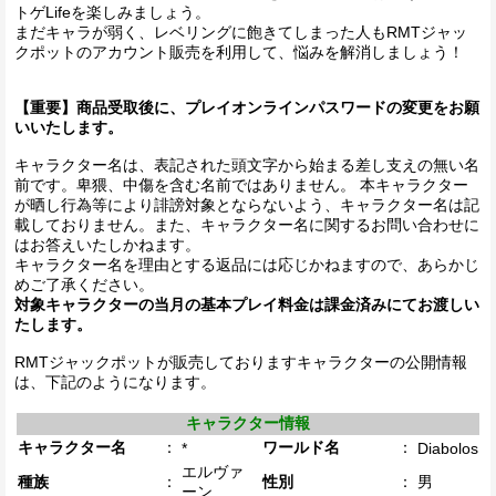
トゲLifeを楽しみましょう。
まだキャラが弱く、レベリングに飽きてしまった人もRMTジャッ
クポットのアカウント販売を利用して、悩みを解消しましょう！
【重要】商品受取後に、プレイオンラインパスワードの変更をお願
いいたします。
キャラクター名は、表記された頭文字から始まる差し支えの無い名
前です。卑猥、中傷を含む名前ではありません。 本キャラクター
が晒し行為等により誹謗対象とならないよう、キャラクター名は記
載しておりません。また、キャラクター名に関するお問い合わせに
はお答えいたしかねます。
キャラクター名を理由とする返品には応じかねますので、あらかじ
めご了承ください。
対象キャラクターの当月の基本プレイ料金は課金済みにてお渡しい
たします。
RMTジャックポットが販売しておりますキャラクターの公開情報
は、下記のようになります。
キャラクター情報
キャラクター名
：
ワールド名
：
*
Diabolos
エルヴァ
種族
：
性別
：
男
ーン