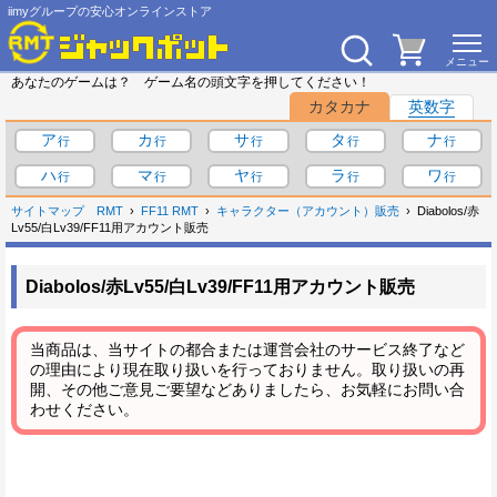
iimyグループの安心オンラインストア
あなたのゲームは？ ゲーム名の頭文字を押してください！
カタカナ
英数字
ア
カ
サ
タ
ナ
ハ
マ
ヤ
ラ
ワ
サイトマップ
RMT
FF11 RMT
キャラクター（アカウント）販売
Diabolos/赤
Lv55/白Lv39/FF11用アカウント販売
Diabolos/赤Lv55/白Lv39/FF11用アカウント販売
当商品は、当サイトの都合または運営会社のサービス終了など
の理由により現在取り扱いを行っておりません。取り扱いの再
開、その他ご意見ご要望などありましたら、お気軽にお問い合
わせください。