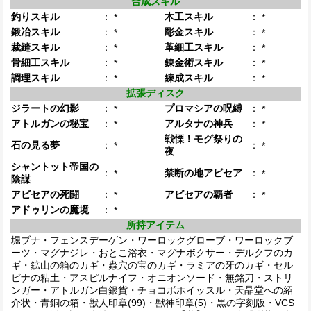
合成スキル
釣りスキル
：
木工スキル
：
*
*
鍛冶スキル
：
彫金スキル
：
*
*
裁縫スキル
：
革細工スキル
：
*
*
骨細工スキル
：
錬金術スキル
：
*
*
調理スキル
：
練成スキル
：
*
*
拡張ディスク
ジラートの幻影
：
プロマシアの呪縛
：
*
*
アトルガンの秘宝
：
アルタナの神兵
：
*
*
戦慄！モグ祭りの
石の見る夢
：
：
*
*
夜
シャントット帝国の
：
禁断の地アビセア
：
*
*
陰謀
アビセアの死闘
：
アビセアの覇者
：
*
*
アドゥリンの魔境
：
*
所持アイテム
堀ブナ・フェンスデーゲン・ワーロックグローブ・ワーロックブ
ーツ・マグナジレ・おとこ浴衣・マグナボクサー・デルクフのカ
ギ・鉱山の箱のカギ・蟲穴の宝のカギ・ラミアの牙のカギ・セル
ビナの粘土・アスピルナイフ・オニオンソード・無銘刀・ストリ
ンガー・アトルガン白銀貨・チョコボホイッスル・天晶堂への紹
介状・青銅の箱・獣人印章(99)・獣神印章(5)・黒の字刻版・VCS