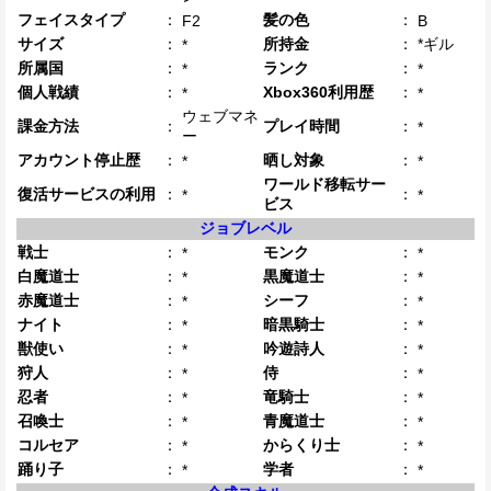
フェイスタイプ
：
髪の色
：
F2
B
サイズ
：
所持金
：
*ギル
*
所属国
：
ランク
：
*
*
個人戦績
：
Xbox360利用歴
：
*
*
ウェブマネ
課金方法
：
プレイ時間
：
*
ー
アカウント停止歴
：
晒し対象
：
*
*
ワールド移転サー
復活サービスの利用
：
：
*
*
ビス
ジョブレベル
戦士
：
モンク
：
*
*
白魔道士
：
黒魔道士
：
*
*
赤魔道士
：
シーフ
：
*
*
ナイト
：
暗黒騎士
：
*
*
獣使い
：
吟遊詩人
：
*
*
狩人
：
侍
：
*
*
忍者
：
竜騎士
：
*
*
召喚士
：
青魔道士
：
*
*
コルセア
：
からくり士
：
*
*
踊り子
：
学者
：
*
*