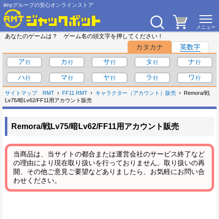
iimyグループの安心オンラインストア
あなたのゲームは？ ゲーム名の頭文字を押してください！
カタカナ
英数字
ア
カ
サ
タ
ナ
ハ
マ
ヤ
ラ
ワ
サイトマップ
RMT
FF11 RMT
キャラクター（アカウント）販売
Remora/戦
Lv75/暗Lv62/FF11用アカウント販売
Remora/戦Lv75/暗Lv62/FF11用アカウント販売
当商品は、当サイトの都合または運営会社のサービス終了など
の理由により現在取り扱いを行っておりません。取り扱いの再
開、その他ご意見ご要望などありましたら、お気軽にお問い合
わせください。