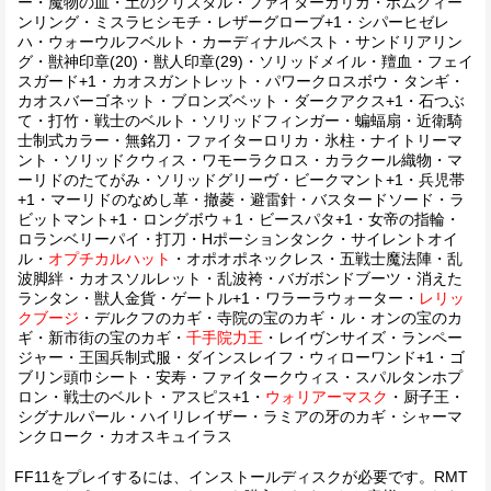
ー・魔物の血・土のクリスタル・ファイターカリガ・ボムクィー
ンリング・ミスラヒシモチ・レザーグローブ+1・シパーヒゼレ
ハ・ウォーウルフベルト・カーディナルベスト・サンドリアリン
グ・獣神印章(20)・獣人印章(29)・ソリッドメイル・羶血・フェイ
スガード+1・カオスガントレット・パワークロスボウ・タンギ・
カオスバーゴネット・ブロンズベット・ダークアクス+1・石つぶ
て・打竹・戦士のベルト・ソリッドフィンガー・蝙蝠扇・近衛騎
士制式カラー・無銘刀・ファイターロリカ・氷柱・ナイトリーマ
ント・ソリッドクウィス・ワモーラクロス・カラクール織物・マ
ーリドのたてがみ・ソリッドグリーヴ・ビークマント+1・兵児帯
+1・マーリドのなめし革・撤菱・避雷針・バスタードソード・ラ
ビットマント+1・ロングボウ＋1・ビースパタ+1・女帝の指輪・
ロランベリーパイ・打刀・Hポーションタンク・サイレントオイ
ル・
オプチカルハット
・オポオポネックレス・五戦士魔法陣・乱
波脚絆・カオスソルレット・乱波袴・バガボンドブーツ・消えた
ランタン・獣人金貨・ゲートル+1・ワラーラウォーター・
レリッ
クブージ
・デルクフのカギ・寺院の宝のカギ・ル・オンの宝のカ
ギ・新市街の宝のカギ・
千手院力王
・レイヴンサイズ・ランペー
ジャー・王国兵制式服・ダインスレイフ・ウィローワンド+1・ゴ
ブリン頭巾シート・安寿・ファイタークウィス・スパルタンホプ
ロン・戦士のベルト・アスピス+1・
ウォリアーマスク
・厨子王・
シグナルパール・ハイリレイザー・ラミアの牙のカギ・シャーマ
ンクローク・カオスキュイラス
FF11をプレイするには、インストールディスクが必要です。RMT