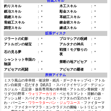
合成スキル
釣りスキル
：
木工スキル
：
*
*
鍛冶スキル
：
彫金スキル
：
*
*
裁縫スキル
：
革細工スキル
：
*
*
骨細工スキル
：
錬金術スキル
：
*
*
調理スキル
：
練成スキル
：
*
*
拡張ディスク
ジラートの幻影
：
プロマシアの呪縛
：
*
*
アトルガンの秘宝
：
アルタナの神兵
：
*
*
戦慄！モグ祭りの
石の見る夢
：
：
*
*
夜
シャントット帝国の
：
禁断の地アビセア
：
*
*
陰謀
アビセアの死闘
：
アビセアの覇者
：
*
*
所持アイテム
ミスラ風山の幸串焼・催涙卵・紙兵・ダークキャップ+1・アトル
ガン白銀貨・忍だすき【紙兵】・スパイクイヤリング・デジョン
カジェル・忍足袋・族長専用海の幸串焼・アトルガン青銅貨・ガ
リダヴの野草・
ウォリアーカリガ
・ベヒモスマント・溶解の鏃・
アッシュ材・スパイクネックレス・クフタルの宝のカギ・にか
わ・バーニー・
ワラーラターバン
・
ジュワユース
・ファイターマ
スク・ファイターマフラ・エンケラドスの腕輪・レトリビュータ