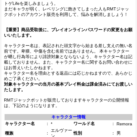
トゲLifeを楽しみましょう。
まだキャラが弱く、レベリングに飽きてしまった人もRMTジャッ
クポットのアカウント販売を利用して、悩みを解消しましょう！
【重要】商品受取後に、プレイオンラインパスワードの変更をお願
いいたします。
キャラクター名は、表記された頭文字から始まる差し支えの無い名
前です。卑猥、中傷を含む名前ではありません。 本キャラクター
が晒し行為等により誹謗対象とならないよう、キャラクター名は記
載しておりません。また、キャラクター名に関するお問い合わせに
はお答えいたしかねます。
キャラクター名を理由とする返品には応じかねますので、あらかじ
めご了承ください。
対象キャラクターの当月の基本プレイ料金は課金済みにてお渡しい
たします。
RMTジャックポットが販売しておりますキャラクターの公開情報
は、下記のようになります。
キャラクター情報
キャラクター名
：
ワールド名
：
*
Remora
エルヴァー
種族
：
性別
：
男
ン