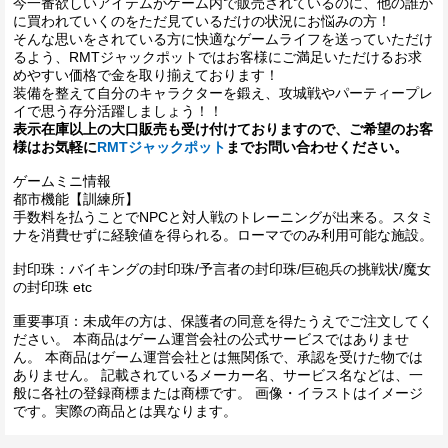
今一番欲しいアイテムがゲーム内で販売されているのに、他の誰か
に買われていくのをただ見ているだけの状況にお悩みの方！
そんな思いをされている方に快適なゲームライフを送っていただけ
るよう、RMTジャックポットではお客様にご満足いただけるお求
めやすい価格で金を取り揃えております！
装備を整えて自分のキャラクターを鍛え、攻城戦やパーティープレ
イで思う存分活躍しましょう！！
表示在庫以上の大口販売も受け付けておりますので、ご希望のお客
様はお気軽に
RMTジャックポット
までお問い合わせください。
ゲームミニ情報
都市機能【訓練所】
手数料を払うことでNPCと対人戦のトレーニングが出来る。スタミ
ナを消費せずに経験値を得られる。ローマでのみ利用可能な施設。
封印珠：バイキングの封印珠/予言者の封印珠/巨砲兵の挑戦状/魔女
の封印珠 etc
重要事項：未成年の方は、保護者の同意を得たうえでご注文してく
ださい。 本商品はゲーム運営会社の公式サービスではありませ
ん。 本商品はゲーム運営会社とは無関係で、承認を受けた物では
ありません。 記載されているメーカー名、サービス名などは、一
般に各社の登録商標または商標です。 画像・イラストはイメージ
です。実際の商品とは異なります。