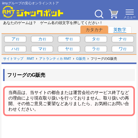
iimyグループの安心オンラインストア
あなたのゲームは？ ゲーム名の頭文字を押してください！
カタカナ
英数字
ア
カ
サ
タ
ナ
ハ
マ
ヤ
ラ
ワ
サイトマップ
RMT
アトランティカ RMT
G販売
フリーグのG販売
フリーグのG販売
当商品は、当サイトの都合または運営会社のサービス終了など
の理由により現在取り扱いを行っておりません。取り扱いの再
開、その他ご意見ご要望などありましたら、お気軽にお問い合
わせください。