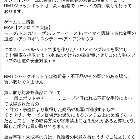
RMTジャックポットは、高い価格でゴールドの買い取りを行って
おります。
ゲームミニ情報
MAP【アクロニア大陸】
モーグ/トンカ/ノーザン/ファーイースト/マイマイ遺跡（古代文明の
遺跡）/アクロポリスシティー/アイアンサウス
クエスト：ベルベットで服を作りたい！/メイジプルルを退治し
て！/巨麦を採取せよ！/水晶のかけらの採掘/赤いゼリコの入手/スノ
ップの山道の安全対策 etc
RMTジャックポットでは盗難品・不正品やその疑いのある場合、
買い取りできません。
買い取り対象外商品について
・ 一般にボットやチート、デュープと呼ばれる不正な手段によっ
て取得されたもの
・ 詐欺・窃盗により取得した商品や犯罪に関係するもの
※ たとえ、サービス提供元の過失によるシステム上の欠陥であっ
たとしても、その取得方法が将来禁止になる恐れがあると弊社が判
断した場合は買い取りできません。
重要事項：未成年の方は、保護者の同意を得たうえでご注文してく