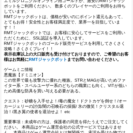
エミルクロニクルオンライン用ゴールドが、激安のRMTジャック
ポットをご利用ください。 数多くのプレイヤーのご利用をお待ち
しています。
RMTジャックポットは、価格が安いのにポイント還元もあって、
とてもお得！安全性とお客様満足度で、業界一を目指していま
す！！
RMTジャックポットでは、お客様に安心してサービスをご利用い
ただくために、SSL認証を導入しています。
RMTジャックポットのゴールド販売サービスを利用してさくさく
攻略！さくさくプレイ！！
表示在庫以上の大口販売も受け付けておりますので、ご希望のお客
様はお気軽に
RMTジャックポット
までお問い合わせください。
ゲームミニ情報
悪魔族【ドミニオン】
この世界で最も攻撃力に優れた種族。STRとMAGが高いためファ
イター系・スペルユーザー系のどちらの職業にも向く。VITが低い
ため高価な防具を買い与える必要がある。
クエスト：砂糖を入手せよ！/毒の魔女！ドクトカゲを倒せ！/オー
カージェリーの討伐/闇の召喚石の採掘/ 氷の微笑！クリスタル退
治！/黒き翼の使者を退治せよ！ etc
重要事項：未成年の方は、保護者の同意を得たうえでご注文してく
ださい。 本商品はゲーム運営会社の公式サービスではありませ
ん。 本商品はゲーム運営会社とは無関係で、承認を受けた物では