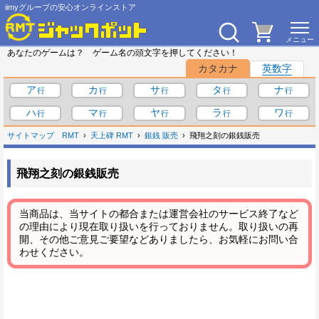
iimyグループの安心オンラインストア
あなたのゲームは？ ゲーム名の頭文字を押してください！
カタカナ
英数字
ア
カ
サ
タ
ナ
ハ
マ
ヤ
ラ
ワ
サイトマップ
RMT
天上碑 RMT
銀銭 販売
飛翔之刻の銀銭販売
飛翔之刻の銀銭販売
当商品は、当サイトの都合または運営会社のサービス終了など
の理由により現在取り扱いを行っておりません。取り扱いの再
開、その他ご意見ご要望などありましたら、お気軽にお問い合
わせください。