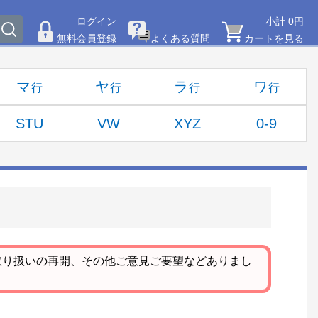
ログイン
小計 0円
無料会員登録
よくある質問
カートを見る
マ
ヤ
ラ
ワ
STU
VW
XYZ
0-9
取り扱いの再開、その他ご意見ご要望などありまし