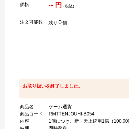
-- 円
価格
(税込)
0
注文可能数
残り
個
お取り扱いを終了しました。
商品名
ゲーム通貨
商品コード
RMTTENJOUHI-B054
内容
1個につき、新・天上碑用1億（100,0
納期
即時発送