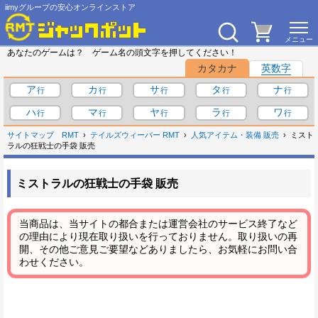
iimyグループの安心オンラインストア
あなたのゲームは？ ゲーム名の頭文字を押してください！
カタカナ
英数字
ア
カ
サ
タ
ナ
ハ
マ
ヤ
ラ
ワ
サイトマップ
RMT
テイルズウィーバー RMT
人気アイテム・装備 販売
ミスト
ラルの狂戦士の手袋 販売
ミストラルの狂戦士の手袋 販売
当商品は、当サイトの都合または運営会社のサービス終了など
の理由により現在取り扱いを行っておりません。取り扱いの再
開、その他ご意見ご要望などありましたら、お気軽にお問い合
わせください。