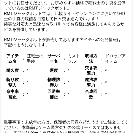
ットにお任せください。 お求めやすい価格で狂戦士の手袋を提供
しているのはRMTジャックポット。
RMTジャックポットでは、比較サイトやランキングにおいて狂戦
士の手袋の底値を目指して日々突き進んでいます！
確実な対応力と迅速なお取り引きでお客様に満足してもらえるサー
ビスを提供しています。
RMTジャックポットが販売しておりますアイテムの公開情報は、
下記のようになります。
アイテ
狂戦士の
サーバ
ミスト
取得方
ドロップア
：
：
：
ム名
手袋
ー名
ラル
法
イテム
突き攻
耐久度
：
硬度
：
：
*
*
*
撃力
斬り攻
物理防
魔法攻
：
：
：
*
*
*
撃力
御力
撃力
命中率
回避率
合成回
：
：
：
*
*
*
補正
補正
数
重要事項：未成年の方は、保護者の同意を得たうえでご注文してく
ださい。 本商品はゲーム運営会社の公式サービスではありませ
ん。 本商品はゲーム運営会社とは無関係で、承認を受けた物では