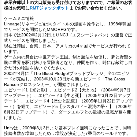
表示在庫以上の大口販売も受け付けておりますので、ご希望のお客
様はお気軽に
RMTジャックポット
までお問い合わせください。
ゲームミニ情報
Lineage(リネージュ)は同タイトルの漫画を原作とし、1998年韓国
でサービスを開始したMMORPGです。
日本では2002年2月12日よりNCJ（エヌシージャパン）の運営で正
式サービスを開始しました。
現在は韓国、台湾、日本、アメリカの4ヶ国でサービスが行われて
います。
ゲーム内の舞台は中世アデン王国。剣と魔法を駆使し、夢と野望を
胸に世界を駆け抜ける冒険者となり、仲間を作り、時には敵対し自
分だけの物語を紡いでください。
2003年4月に「The Blood Pledge/ブラッドプレッジ」全12エピソ
ードが完結し、2003年10月23日から新エピソード「The Cross
Rancor/クロスランカー」が開始されました。
エピソード1【光と影】、エピソード2【天と地】（2004年9月7日
アップデート）、エピソード3【生と死】（2005年3月22日アップ
デート）、エピソード4【歴史と記憶】（2005年11月22日アップデ
ート）を経て、エピソード5【ラスタバド～混沌の塔～】（2006年
8月22日アップデート）で、ダークエルフとの最後の激戦が幕を開
けました。
Unityは，2009年3月3日より基本プレイ無料になったことで，同時
接続者数が増加したため，増設が決定した7番目のワールドです。