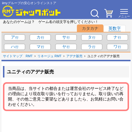
iimyグループの安心オンラインストア
あなたのゲームは？ ゲーム名の頭文字を押してください！
カタカナ
英数字
ア
カ
サ
タ
ナ
ハ
マ
ヤ
ラ
ワ
サイトマップ
RMT
リネージュ RMT
アデナ販売
ユニティのアデナ販売
ユニティのアデナ販売
当商品は、当サイトの都合または運営会社のサービス終了など
の理由により現在取り扱いを行っておりません。取り扱いの再
開、その他ご意見ご要望などありましたら、お気軽にお問い合
わせください。