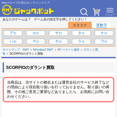
iimyグループの安心オンラインストア
あなたのゲームは？ ゲーム名の頭文字を押してください！
カタカナ
英数字
ア
カ
サ
タ
ナ
ハ
マ
ヤ
ラ
ワ
サイトマップ
RMT
RFonlineZ RMT
RF ベラート連邦
ダラント買
取
SCORPIOのダラント買取
SCORPIOのダラント買取
当商品は、当サイトの都合または運営会社のサービス終了など
の理由により現在取り扱いを行っておりません。取り扱いの再
開、その他ご意見ご要望などありましたら、お気軽にお問い合
わせください。