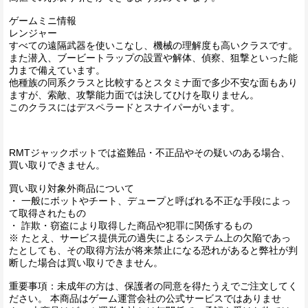
ゲームミニ情報
レンジャー
すべての遠隔武器を使いこなし、機械の理解度も高いクラスです。
また潜入、ブービートラップの設置や解体、偵察、狙撃といった能
力まで備えています。
他種族の同系クラスと比較するとスタミナ面で多少不安な面もあり
ますが、索敵、攻撃能力面では決してひけを取りません。
このクラスにはデスペラードとスナイパーがいます。
RMTジャックポットでは盗難品・不正品やその疑いのある場合、
買い取りできません。
買い取り対象外商品について
・ 一般にボットやチート、デュープと呼ばれる不正な手段によっ
て取得されたもの
・ 詐欺・窃盗により取得した商品や犯罪に関係するもの
※ たとえ、サービス提供元の過失によるシステム上の欠陥であっ
たとしても、その取得方法が将来禁止になる恐れがあると弊社が判
断した場合は買い取りできません。
重要事項：未成年の方は、保護者の同意を得たうえでご注文してく
ださい。 本商品はゲーム運営会社の公式サービスではありませ