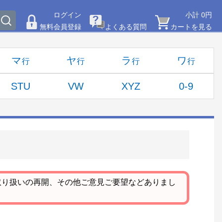
ログイン
小計 0円
無料会員登録
よくある質問
カートを見る
マ
ヤ
ラ
ワ
STU
VW
XYZ
0-9
取り扱いの再開、その他ご意見ご要望などありまし