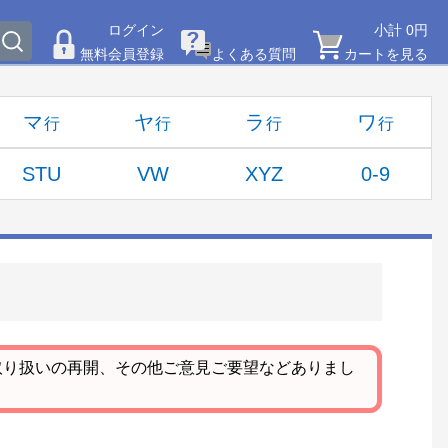
ログイン
小計 0円
無料会員登録
よくある質問
カートを見る
マ
ヤ
ラ
ワ
STU
VW
XYZ
0-9
取り扱いの再開、その他ご意見ご要望などありまし