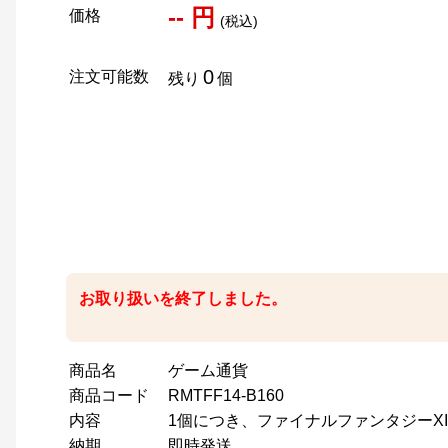
-- 円
価格
(税込)
0
注文可能数
残り
個
お取り扱いを終了しました。
商品名
ゲーム通貨
商品コード
RMTFF14-B160
内容
1個につき、ファイナルファンタジーXIV用1
納期
即時発送