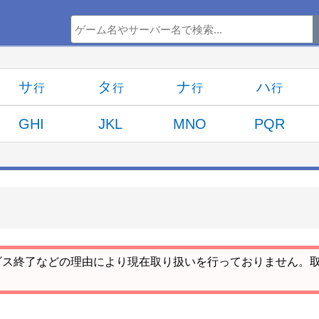
サ
タ
ナ
ハ
GHI
JKL
MNO
PQR
ビス終了などの理由により現在取り扱いを行っておりません。