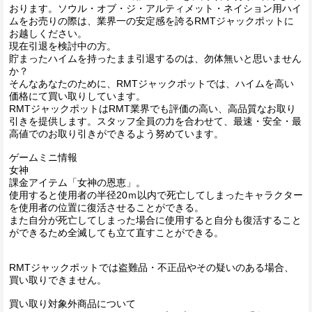
おります。ソウル・オブ・ジ・アルティメット・ネイション用ハイ
ムをお売りの際は、業界一の安定感を誇るRMTジャックポットに
お越しください。
現在引退を検討中の方。
貯まったハイムを持ったまま引退するのは、勿体無いと思いません
か？
そんなあなたのために、RMTジャックポットでは、ハイムを高い
価格にて買い取りしています。
RMTジャックポットはRMT業界でも評価の高い、高品質なお取り
引きを提供します。スタッフ全員の力を合わせて、最速・安全・最
高値でのお取り引きができるよう努めています。
ゲームミニ情報
女神
課金アイテム「女神の恩恵」。
使用すると使用者の半径20ｍ以内で死亡してしまったキャラクター
を使用者の位置に復活させることができる。
また自分が死亡してしまった場合に使用すると自分も復活すること
ができるため全滅しても立て直すことができる。
RMTジャックポットでは盗難品・不正品やその疑いのある場合、
買い取りできません。
買い取り対象外商品について