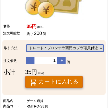
35円
価格
(税込)
200
注文可能数
残り
個
取引方法:
-
+
注文個数
個
小計
35円
(税込)
カートに入れる
商品名
ゲーム通貨
商品コード
RMTRO-S318