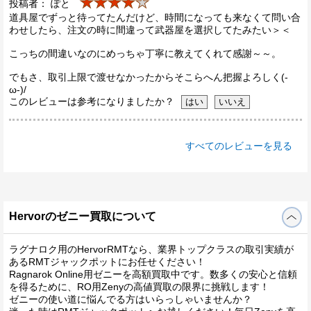
★★★★
★
投稿者： ぽと
道具屋でずっと待ってたんだけど、時間になっても来なくて問い合
わせしたら、注文の時に間違って武器屋を選択してたみたい＞＜
こっちの間違いなのにめっちゃ丁寧に教えてくれて感謝～～。
でもさ、取引上限で渡せなかったからそこらへん把握よろしく(-
ω-)/
このレビューは参考になりましたか？
すべてのレビューを見る
Hervorのゼニー買取について
ラグナロク用のHervorRMTなら、業界トップクラスの取引実績が
あるRMTジャックポットにお任せください！
Ragnarok Online用ゼニーを高額買取中です。数多くの安心と信頼
を得るために、RO用Zenyの高値買取の限界に挑戦します！
ゼニーの使い道に悩んでる方はいらっしゃいませんか？