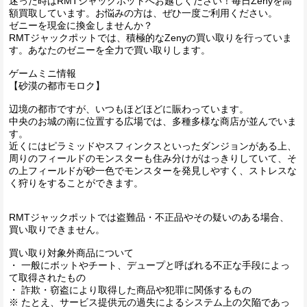
迷った時はRMTジャックポットへお越しください！毎日Zenyを高
額買取しています。お悩みの方は、ぜひ一度ご利用ください。
ゼニーを現金に換金しませんか？
RMTジャックポットでは、積極的なZenyの買い取りを行っていま
す。あなたのゼニーを全力で買い取りします。
ゲームミニ情報
【砂漠の都市モロク】
辺境の都市ですが、いつもほどほどに賑わっています。
中央のお城の南に位置する広場では、多種多様な商店が並んでいま
す。
近くにはピラミッドやスフィンクスといったダンジョンがある上、
周りのフィールドのモンスターも住み分けがはっきりしていて、そ
の上フィールドが砂一色でモンスターを発見しやすく、ストレスな
く狩りをすることができます。
RMTジャックポットでは盗難品・不正品やその疑いのある場合、
買い取りできません。
買い取り対象外商品について
・ 一般にボットやチート、デュープと呼ばれる不正な手段によっ
て取得されたもの
・ 詐欺・窃盗により取得した商品や犯罪に関係するもの
※ たとえ、サービス提供元の過失によるシステム上の欠陥であっ