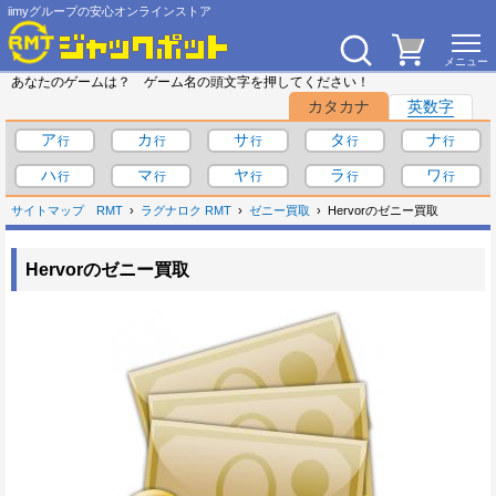
iimyグループの安心オンラインストア
あなたのゲームは？ ゲーム名の頭文字を押してください！
カタカナ
英数字
ア
カ
サ
タ
ナ
ハ
マ
ヤ
ラ
ワ
サイトマップ
RMT
ラグナロク RMT
ゼニー買取
Hervorのゼニー買取
Hervorのゼニー買取