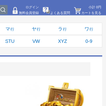
ログイン
小計 0円
無料会員登録
よくある質問
カートを見る
マ
ヤ
ラ
ワ
STU
VW
XYZ
0-9