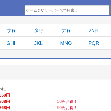
サ
タ
ナ
ハ
GHI
JKL
MNO
PQR
売
です。
858円
808円
50円お得！
768円
90円お得！