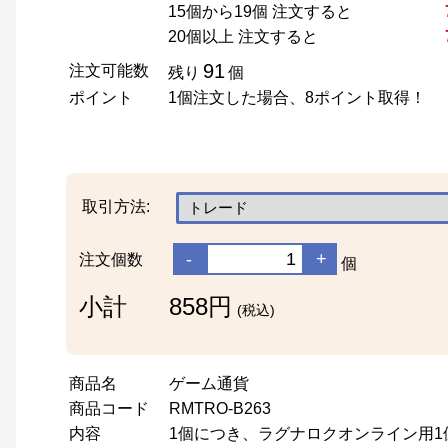
15個から19個 注文すると
20個以上 注文すると
91
注文可能数
残り
個
ポイント
1個注文した場合、8ポイント取得！
取引方法:
-
+
注文個数
個
小計
858円
(税込)
商品名
ゲーム通貨
商品コード
RMTRO-B263
内容
1個につき、ラグナロクオンライン用1億（1