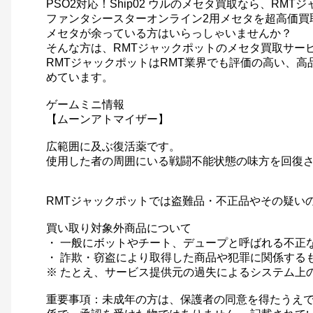
PSO2対応！Ship02 ウルのメセタ買取なら、RM
ファンタシースターオンライン2用メセタを超高価買
メセタが余っている方はいらっしゃいませんか？
そんな方は、RMTジャックポットのメセタ買取サー
RMTジャックポットはRMT業界でも評価の高い、
めています。
ゲームミニ情報
【ムーンアトマイザー】
広範囲に及ぶ復活薬です。
使用した者の周囲にいる戦闘不能状態の味方を回復
RMTジャックポットでは盗難品・不正品やその疑い
買い取り対象外商品について
・ 一般にボットやチート、デュープと呼ばれる不正
・ 詐欺・窃盗により取得した商品や犯罪に関係する
※ たとえ、サービス提供元の過失によるシステム上
重要事項：未成年の方は、保護者の同意を得たうえで