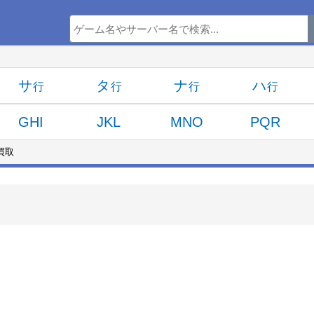
サ
タ
ナ
ハ
GHI
JKL
MNO
PQR
タ買取