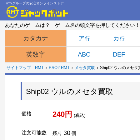
iimyグループの安心オンラインストア
あなたのゲームは？ ゲーム名の頭文字を押してください！
ア
カ
カタカナ
ABC
DEF
英数字
サイトマップ
RMT
PSO2 RMT
メセタ買取
Ship02 ウルのメセ
Ship02 ウルのメセタ買取
240円
価格
(税込)
30
注文可能数
残り
個