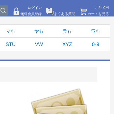
ログイン
小計 0円
無料会員登録
よくある質問
カートを見る
マ
ヤ
ラ
ワ
STU
VW
XYZ
0-9