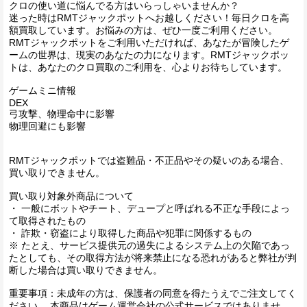
クロの使い道に悩んでる方はいらっしゃいませんか？
迷った時はRMTジャックポットへお越しください！毎日クロを高
額買取しています。お悩みの方は、ぜひ一度ご利用ください。
RMTジャックポットをご利用いただければ、あなたが冒険したゲ
ームの世界は、現実のあなたの力になります。RMTジャックポッ
トは、あなたのクロ買取のご利用を、心よりお待ちしています。
ゲームミニ情報
DEX
弓攻撃、物理命中に影響
物理回避にも影響
RMTジャックポットでは盗難品・不正品やその疑いのある場合、
買い取りできません。
買い取り対象外商品について
・ 一般にボットやチート、デュープと呼ばれる不正な手段によっ
て取得されたもの
・ 詐欺・窃盗により取得した商品や犯罪に関係するもの
※ たとえ、サービス提供元の過失によるシステム上の欠陥であっ
たとしても、その取得方法が将来禁止になる恐れがあると弊社が判
断した場合は買い取りできません。
重要事項：未成年の方は、保護者の同意を得たうえでご注文してく
ださい。 本商品はゲーム運営会社の公式サービスではありませ