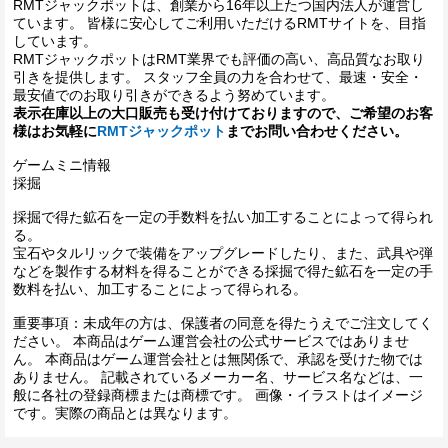
RMTジャックポットは、創業から16年以上たつ国内法人が運営し
ています。 皆様に安心してご利用いただけるRMTサイトを、目指
しています。
RMTジャックポットはRMT業界でも評価の高い、高品質なお取り
引きを提供します。 スタッフ全員の力を合わせて、最速・安全・
最安値でのお取り引きができるよう努めています。
表示在庫以上の大口販売も受け付けておりますので、ご希望のお客
様はお気軽に
RMTジャックポット
までお問い合わせください。
ゲームミニ情報
採掘
採掘で得た鉱石を一定の手数料を払い加工することによって得られ
る。
宝石やタルリックで装備をアップグレードしたり、また、武具や弾
などを製作する材料を得ることができる採掘で得た鉱石を一定の手
数料を払い、加工することによって得られる。
重要事項：未成年の方は、保護者の同意を得たうえでご注文してく
ださい。 本商品はゲーム運営会社の公式サービスではありませ
ん。 本商品はゲーム運営会社とは無関係で、承認を受けた物では
ありません。 記載されているメーカー名、サービス名などは、一
般に各社の登録商標または商標です。 画像・イラストはイメージ
です。実際の商品とは異なります。