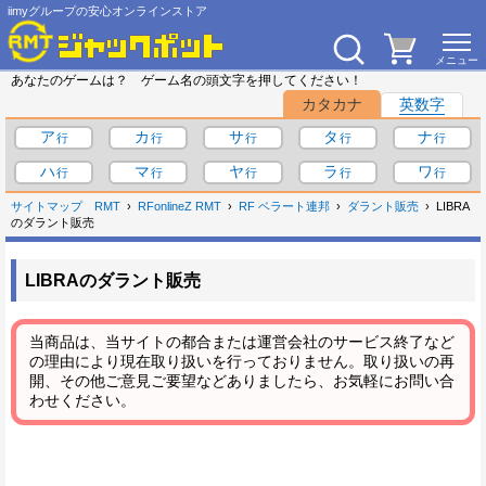
iimyグループの安心オンラインストア
あなたのゲームは？ ゲーム名の頭文字を押してください！
カタカナ
英数字
ア
カ
サ
タ
ナ
ハ
マ
ヤ
ラ
ワ
サイトマップ
RMT
RFonlineZ RMT
RF ベラート連邦
ダラント販売
LIBRA
のダラント販売
LIBRAのダラント販売
当商品は、当サイトの都合または運営会社のサービス終了など
の理由により現在取り扱いを行っておりません。取り扱いの再
開、その他ご意見ご要望などありましたら、お気軽にお問い合
わせください。