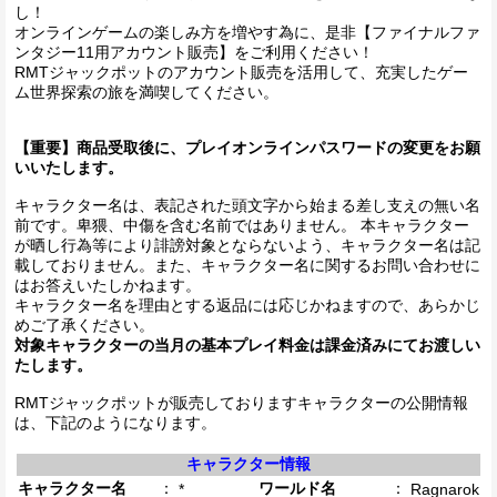
し！
オンラインゲームの楽しみ方を増やす為に、是非【ファイナルファ
ンタジー11用アカウント販売】をご利用ください！
RMTジャックポットのアカウント販売を活用して、充実したゲー
ム世界探索の旅を満喫してください。
【重要】商品受取後に、プレイオンラインパスワードの変更をお願
いいたします。
キャラクター名は、表記された頭文字から始まる差し支えの無い名
前です。卑猥、中傷を含む名前ではありません。 本キャラクター
が晒し行為等により誹謗対象とならないよう、キャラクター名は記
載しておりません。また、キャラクター名に関するお問い合わせに
はお答えいたしかねます。
キャラクター名を理由とする返品には応じかねますので、あらかじ
めご了承ください。
対象キャラクターの当月の基本プレイ料金は課金済みにてお渡しい
たします。
RMTジャックポットが販売しておりますキャラクターの公開情報
は、下記のようになります。
キャラクター情報
キャラクター名
：
ワールド名
：
*
Ragnarok