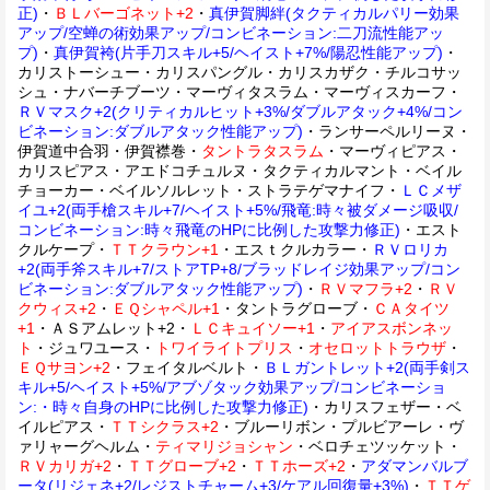
正)
・
ＢＬバーゴネット+2
・
真伊賀脚絆(タクティカルパリー効果
アップ/空蝉の術効果アップ/コンビネーション:二刀流性能アッ
プ)
・
真伊賀袴(片手刀スキル+5/ヘイスト+7%/陽忍性能アップ)
・
カリストーシュー・カリスパングル・カリスカザク・チルコサッ
シュ・ナバーチブーツ・マーヴィタスラム・マーヴィスカーフ・
ＲＶマスク+2(クリティカルヒット+3%/ダブルアタック+4%/コン
ビネーション:ダブルアタック性能アップ)
・ランサーペルリーヌ・
伊賀道中合羽・伊賀襟巻・
タントラタスラム
・マーヴィピアス・
カリスピアス・アエドコチュルヌ・タクティカルマント・ベイル
チョーカー・ベイルソルレット・ストラテゲマナイフ・
ＬＣメザ
イユ+2(両手槍スキル+7/ヘイスト+5%/飛竜:時々被ダメージ吸収/
コンビネーション:時々飛竜のHPに比例した攻撃力修正)
・エスト
クルケープ・
ＴＴクラウン+1
・エスｔクルカラー・
ＲＶロリカ
+2(両手斧スキル+7/ストアTP+8/ブラッドレイジ効果アップ/コン
ビネーション:ダブルアタック性能アップ)
・
ＲＶマフラ+2
・
ＲＶ
クウィス+2
・
ＥＱシャペル+1
・タントラグローブ・
ＣＡタイツ
+1
・ＡＳアムレット+2・
ＬＣキュイソー+1
・
アイアスボンネッ
ト
・ジュワユース・
トワイライトプリス
・
オセロットトラウザ
・
ＥＱサヨン+2
・フェイタルベルト・
ＢＬガントレット+2(両手剣ス
キル+5/ヘイスト+5%/アブゾタック効果アップ/コンビネーショ
ン:・時々自身のHPに比例した攻撃力修正)
・カリスフェザー・ベ
イルピアス・
ＴＴシクラス+2
・ブルーリボン・プルビアーレ・ヴ
ァリャーグヘルム・
ティマリジョシャン
・ベロチェツッケット・
ＲＶカリガ+2
・
ＴＴグローブ+2
・
ＴＴホーズ+2
・
アダマンバルブ
ータ(リジェネ+2/レジストチャーム+3/ケアル回復量+3%)
・
ＴＴゲ