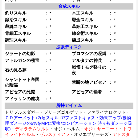
合成スキル
釣りスキル
：
木工スキル
：
*
*
鍛冶スキル
：
彫金スキル
：
*
*
裁縫スキル
：
革細工スキル
：
*
*
骨細工スキル
：
錬金術スキル
：
*
*
調理スキル
：
練成スキル
：
*
*
拡張ディスク
ジラートの幻影
：
プロマシアの呪縛
：
*
*
アトルガンの秘宝
：
アルタナの神兵
：
*
*
戦慄！モグ祭りの
石の見る夢
：
：
*
*
夜
シャントット帝国
：
禁断の地アビセア
：
*
*
の陰謀
アビセアの死闘
：
アビセアの覇者
：
*
*
アドゥリンの魔境
：
*
所持アイテム
トリプルスダガー・プリーズゴルゲット・ファライナロケット・
ＣＤアーメット+2(盾スキル+7/ファストキャスト効果アップ/被物
理ダメージの5%をMPに変換/コンビネーション:時々被ダメージ吸
収)
・
ディララムソルレ
・オジエヘルム・
オジエサーコート
・
トワ
イライトヘルム
・
ゼルスティアラ
・オジエブリーチズ・
アトスタ