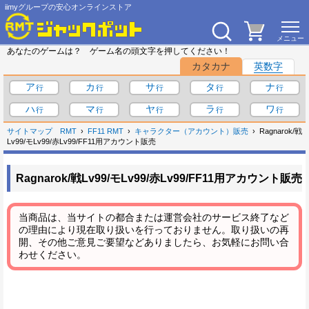
iimyグループの安心オンラインストア
あなたのゲームは？ ゲーム名の頭文字を押してください！
カタカナ
英数字
ア
カ
サ
タ
ナ
ハ
マ
ヤ
ラ
ワ
サイトマップ
RMT
FF11 RMT
キャラクター（アカウント）販売
Ragnarok/戦
Lv99/モLv99/赤Lv99/FF11用アカウント販売
Ragnarok/戦Lv99/モLv99/赤Lv99/FF11用アカウント販売
当商品は、当サイトの都合または運営会社のサービス終了など
の理由により現在取り扱いを行っておりません。取り扱いの再
開、その他ご意見ご要望などありましたら、お気軽にお問い合
わせください。