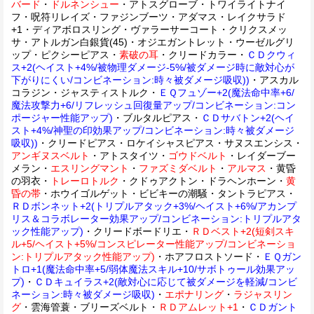
バード
・
ドルネンシュー
・アトスグローブ・トワイライトナイ
フ・呪符リレイズ・ファジンブーツ・アダマス・レイクサラド
+1・ディアボロスリング・ヴァラーサーコート・クリクスメッ
サ・アトルガン白銀貨(45)・オジエガントレット・ウーゼルグリ
ップ・ピクシーピアス・
素破の耳
・クリードカラー・
ＣＤクウィ
ス+2(ヘイスト+4%/被物理ダメージ-5%/被ダメージ時に敵対心が
下がりにくい/コンビネーション:時々被ダメージ吸収))
・アスカル
コラジン・ジャスティストルク・
ＥＱフュゾー+2(魔法命中率+6/
魔法攻撃力+6/リフレッシュ回復量アップ/コンビネーション:コン
ポージャー性能アップ)
・ブルタルピアス・
ＣＤサバトン+2(ヘイ
スト+4%/神聖の印効果アップ/コンビネーション:時々被ダメージ
吸収))
・クリードピアス・ロケイシャスピアス・サヌスエンシス・
アンギヌスベルト
・アトスタイツ・
ゴウドベルト
・レイダーブー
メラン・
エスリングマント
・
ファズミダベルト
・
アルマス
・黄昏
の羽衣・
トレーロトルク
・クドゥアクトン・ドラヘンホーン・
黄
昏の帯
・ホウイゴルゲット・ビビキーの潮騒・タントラピアス・
ＲＤボンネット+2(トリプルアタック+3%/ヘイスト+6%/アカンプ
リス＆コラボレーター効果アップ/コンビネーション:トリプルアタ
ック性能アップ)
・クリードボードリエ・
ＲＤベスト+2(短剣スキ
ル+5/ヘイスト+5%/コンスピレーター性能アップ/コンビネーショ
ン:トリプルアタック性能アップ)
・ホアフロストソード・
ＥＱガン
トロ+1(魔法命中率+5/弱体魔法スキル+10/サボトゥール効果アッ
プ)
・
ＣＤキュイラス+2(敵対心に応じて被ダメージを軽減/コンビ
ネーション:時々被ダメージ吸収)
・
エポナリング
・
ラジャスリン
グ
・雲海管蓑・ブリーズベルト・
ＲＤアムレット+1
・
ＣＤガント