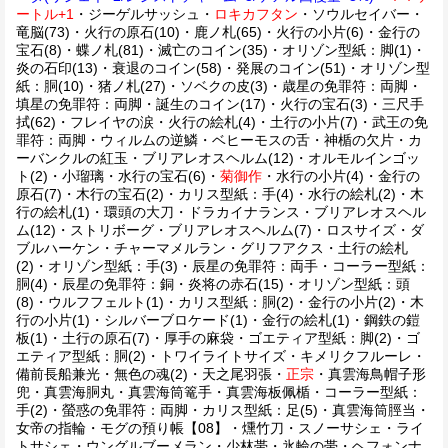
ートル+1
・ジーゲルサッシュ・
ロキカフタン
・ソウルセイバー・
竜脳(73)・火行の原石(10)・鹿ノ札(65)・火行の小片(6)・金行の
宝石(8)・蝶ノ札(81)・滅亡のコイン(35)・オリゾン型紙：脚(1)・
炎の石印(13)・衰退のコイン(58)・発展のコイン(51)・オリゾン型
紙：胴(10)・猪ノ札(27)・ソベクの皮(3)・歳星の免罪符：両脚・
填星の免罪符：両脚・誕生のコイン(17)・火行の宝石(3)・三尺手
拭(62)・フレイヤの涙・火行の絵札(4)・土行の小片(7)・武王の免
罪符：両脚・ウィルムの逆鱗・ベヒーモスの舌・神楯の欠片・カ
ーバンクルの紅玉・ブリアレオスヘルム(12)・オルモルインゴッ
ト(2)・小瑠璃・水行の宝石(6)・
菊御作
・水行の小片(4)・金行の
原石(7)・木行の宝石(2)・カリス型紙：手(4)・水行の絵札(2)・木
行の絵札(1)・環頭の大刀・ドラカイナランス・ブリアレオスヘル
ム(12)・ストリボーグ・ブリアレオスヘルム(7)・ロスサイズ・ダ
ブルハーケン・チャーマメルラン・グリフアクス・土行の絵札
(2)・オリゾン型紙：手(3)・辰星の免罪符：両手・コーラー型紙：
胴(4)・辰星の免罪符：銅・炎将の赤石(15)・オリゾン型紙：頭
(8)・ウルフフェルト(1)・カリス型紙：胴(2)・金行の小片(2)・木
行の小片(1)・シルバーブロケード(1)・金行の絵札(1)・鋼鉄の鎧
板(1)・土行の原石(7)・厚手の麻袋・ゴエティア型紙：脚(2)・ゴ
エティア型紙：胴(2)・トワイライトサイズ・キメリクフルーレ・
備前長船兼光・無色の魂(2)・天之尾羽張・
正宗
・真雲海鳥帽子形
兜・真雲海胴丸・真雲海筒篭手・真雲海板佩楯・コーラー型紙：
手(2)・螢惑の免罪符：両脚・カリス型紙：足(5)・真雲海筒脛当・
女帝の指輪・モグの預り帳【08】・燻竹刀・スノーサシェ・ライ
トサシェ・ウングルブーメラン・少林帯・氷輪の帯・ヘフォンナ