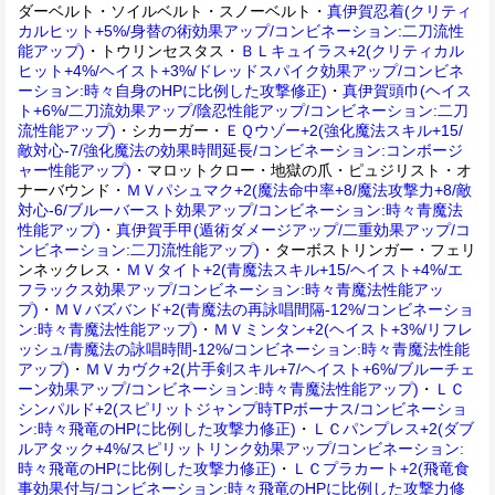
ダーベルト・ソイルベルト・スノーベルト・
真伊賀忍着(クリティ
カルヒット+5%/身替の術効果アップ/コンビネーション:二刀流性
能アップ)
・トウリンセスタス・
ＢＬキュイラス+2(クリティカル
ヒット+4%/ヘイスト+3%/ドレッドスパイク効果アップ/コンビネ
ーション:時々自身のHPに比例した攻撃修正)
・
真伊賀頭巾(ヘイス
ト+6%/二刀流効果アップ/陰忍性能アップ/コンビネーション:二刀
流性能アップ)
・シカーガー・
ＥＱウゾー+2(強化魔法スキル+15/
敵対心-7/強化魔法の効果時間延長/コンビネーション:コンボージ
ャー性能アップ)
・マロットクロー・地獄の爪・ピュジリスト・オ
ナーバウンド・
ＭＶパシュマク+2(魔法命中率+8/魔法攻撃力+8/敵
対心-6/ブルーバースト効果アップ/コンビネーション:時々青魔法
性能アップ)
・
真伊賀手甲(遁術ダメージアップ/二重効果アップ/コ
ンビネーション:二刀流性能アップ)
・ターボストリンガー・フェリ
ンネックレス・
ＭＶタイト+2(青魔法スキル+15/ヘイスト+4%/エ
フラックス効果アップ/コンビネーション:時々青魔法性能アッ
プ)
・
ＭＶバズバンド+2(青魔法の再詠唱間隔-12%/コンビネーショ
ン:時々青魔法性能アップ)
・
ＭＶミンタン+2(ヘイスト+3%/リフレ
ッシュ/青魔法の詠唱時間-12%/コンビネーション:時々青魔法性能
アップ)
・
ＭＶカヴク+2(片手剣スキル+7/ヘイスト+6%/ブルーチェ
ーン効果アップ/コンビネーション:時々青魔法性能アップ)
・
ＬＣ
シンパルド+2(スピリットジャンプ時TPボーナス/コンビネーショ
ン:時々飛竜のHPに比例した攻撃力修正)
・
ＬＣパンプレス+2(ダブ
ルアタック+4%/スピリットリンク効果アップ/コンビネーション:
時々飛竜のHPに比例した攻撃力修正)
・
ＬＣプラカート+2(飛竜食
事効果付与/コンビネーション:時々飛竜のHPに比例した攻撃力修