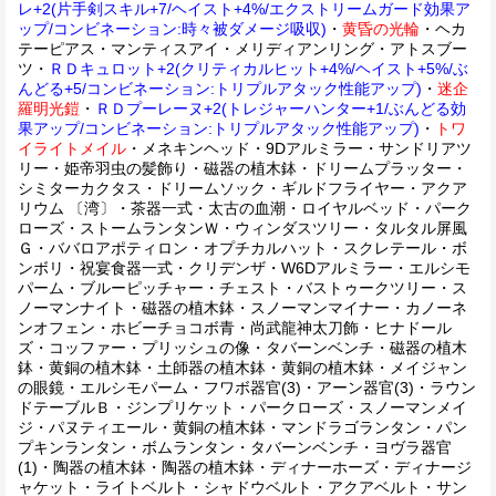
レ+2(片手剣スキル+7/ヘイスト+4%/エクストリームガード効果ア
ップ/コンビネーション:時々被ダメージ吸収)
・
黄昏の光輪
・ヘカ
テーピアス・マンティスアイ・メリディアンリング・アトスブー
ツ・
ＲＤキュロット+2(クリティカルヒット+4%/ヘイスト+5%/ぶ
んどる+5/コンビネーション:トリプルアタック性能アップ)
・
迷企
羅明光鎧
・
ＲＤプーレーヌ+2(トレジャーハンター+1/ぶんどる効
果アップ/コンビネーション:トリプルアタック性能アップ)
・
トワ
イライトメイル
・メネキンヘッド・9Dアルミラー・サンドリアツ
リー・姫帝羽虫の髪飾り・磁器の植木鉢・ドリームプラッター・
シミターカクタス・ドリームソック・ギルドフライヤー・アクア
リウム 〔湾〕・茶器一式・太古の血潮・ロイヤルベッド・パーク
ローズ・ストームランタンＷ・ウィンダスツリー・タルタル屏風
Ｇ・ババロアポティロン・オプチカルハット・スクレテール・ボ
ンボリ・祝宴食器一式・クリデンザ・W6Dアルミラー・エルシモ
パーム・ブルーピッチャー・チェスト・バストゥークツリー・ス
ノーマンナイト・磁器の植木鉢・スノーマンマイナー・カノーネ
ンオフェン・ホビーチョコボ青・尚武龍神太刀飾・ヒナドール
ズ・コッファー・プリッシュの像・タバーンベンチ・磁器の植木
鉢・黄銅の植木鉢・土師器の植木鉢・黄銅の植木鉢・メイジャン
の眼鏡・エルシモパーム・フワボ器官(3)・アーン器官(3)・ラウン
ドテーブルＢ・ジンプリケット・パークローズ・スノーマンメイ
ジ・パヌティエール・黄銅の植木鉢・マンドラゴランタン・パン
プキンランタン・ボムランタン・タバーンベンチ・ヨヴラ器官
(1)・陶器の植木鉢・陶器の植木鉢・ディナーホーズ・ディナージ
ャケット・ライトベルト・シャドウベルト・アクアベルト・サン