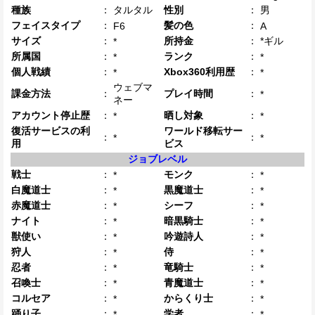
種族
：
タルタル
性別
：
男
フェイスタイプ
：
髪の色
：
F6
A
サイズ
：
所持金
：
*ギル
*
所属国
：
ランク
：
*
*
個人戦績
：
Xbox360利用歴
：
*
*
ウェブマ
課金方法
：
プレイ時間
：
*
ネー
アカウント停止歴
：
晒し対象
：
*
*
復活サービスの利
ワールド移転サー
：
：
*
*
用
ビス
ジョブレベル
戦士
：
モンク
：
*
*
白魔道士
：
黒魔道士
：
*
*
赤魔道士
：
シーフ
：
*
*
ナイト
：
暗黒騎士
：
*
*
獣使い
：
吟遊詩人
：
*
*
狩人
：
侍
：
*
*
忍者
：
竜騎士
：
*
*
召喚士
：
青魔道士
：
*
*
コルセア
：
からくり士
：
*
*
踊り子
：
学者
：
*
*