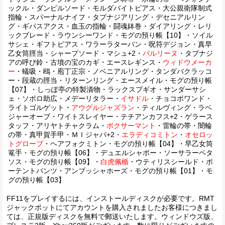
ックル・ダンピルソード・モルダバイトピアス・大公親衛隊制式
指輪・スパーナルナイフ・タプナジアリング・デセニアルリン
グ・ギパスアクス・血玉の指輪・闘魂鉢巻・ダイアリング・レリ
ックブレード・ラウンシーワンド・モグの預り帳【10】・ソイル
サシェ・ギフトピアス・ワラーラターバン・呪符デジョン・真早
乙女筒脛当・シャープソード・マシュ+2・
バルリーヌ
・タブナジ
アの呼び鈴・古墳の宝のカギ・エースレギンス・
ウィドウメーカ
ー
・蟻吸・鴎・庖丁正宗・ノベニアルリング・タンダバクラッコ
ー・段蔵の脛当・リターンリング・エースメイル・モグの預り帳
【07】・しっぽ亭の特製漬物・ラックスプギオ・サンダーサシ
ェ・ソボロ助広・メデーリタラー・
イサドル
・チョコボワンド・
ライトゴルゲット・
アウグルジャズラン
・ティルヴィング・ラベ
ジャーオーブ・ワイトスレイヤー・テチアンカフス+2・ゲラース
タッフ・アリヤトチャクラム・
ボクサーマント
・雷輪の帯・闇輪
の帯・真甲賀手甲・ＭＩジャバ+2・
エラディコミトン
・
オセロッ
トグローブ
・ヘアフォクミトン・モグの預り帳【04】・早乙女筒
篭手・モグの預り帳【06】・デュエルシャポー・ソーサラーペタ
ソス・モグの預り帳【09】・
白虎佩楯
・ウティリスシールド・ポ
ーテントパンツ・アンブッシャホーズ・モグの預り帳【01】・モ
グの預り帳【03】
FF11をプレイするには、インストールディスクが必要です。RMT
ジャックポットにてアカウントを購入されましたお客様につきまし
ては、正規版ディスクを無料で郵送いたします。ウィンドウズ版、