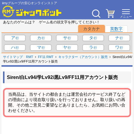
iimyグループの安心オンラインストア
あなたのゲームは？ ゲーム名の頭文字を押してください！
カタカナ
英数字
ア
カ
サ
タ
ナ
ハ
マ
ヤ
ラ
ワ
サイトマップ
RMT
FF11 RMT
キャラクター（アカウント）販売
Siren/白Lv94/
学Lv92/黒Lv9/FF11用アカウント販売
Siren/白Lv94/学Lv92/黒Lv9/FF11用アカウント販売
当商品は、当サイトの都合または運営会社のサービス終了など
の理由により現在取り扱いを行っておりません。取り扱いの再
開、その他ご意見ご要望などありましたら、お気軽にお問い合
わせください。