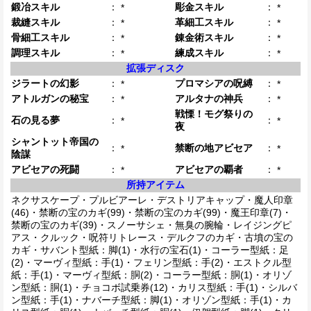
鍛冶スキル
：
彫金スキル
：
*
*
裁縫スキル
：
革細工スキル
：
*
*
骨細工スキル
：
錬金術スキル
：
*
*
調理スキル
：
練成スキル
：
*
*
拡張ディスク
ジラートの幻影
：
プロマシアの呪縛
：
*
*
アトルガンの秘宝
：
アルタナの神兵
：
*
*
戦慄！モグ祭りの
石の見る夢
：
：
*
*
夜
シャントット帝国の
：
禁断の地アビセア
：
*
*
陰謀
アビセアの死闘
：
アビセアの覇者
：
*
*
所持アイテム
ネクサスケープ・プルビアーレ・デストリアキャップ・魔人印章
(46)・禁断の宝のカギ(99)・禁断の宝のカギ(99)・魔王印章(7)・
禁断の宝のカギ(39)・スノーサシェ・無臭の腕輪・レイジングピ
アス・クルック・呪符リトレース・デルクフのカギ・古墳の宝の
カギ・サバント型紙：脚(1)・水行の宝石(1)・コーラー型紙：足
(2)・マーヴィ型紙：手(1)・フェリン型紙：手(2)・エストクル型
紙：手(1)・マーヴィ型紙：胴(2)・コーラー型紙：胴(1)・オリゾ
ン型紙：胴(1)・チョコボ試乗券(12)・カリス型紙：手(1)・シルバ
ン型紙：手(1)・ナバーチ型紙：脚(1)・オリゾン型紙：手(1)・カ