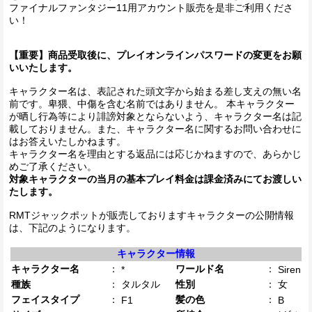
ファイナルファンタジー11用アカウント販売を是非ご利用くださ
い！
【重要】商品受取後に、プレイオンラインパスワードの変更をお願
いいたします。
キャラクター名は、表記された頭文字から始まる差し支えの無い名
前です。卑猥、中傷を含む名前ではありません。 本キャラクター
が晒し行為等により誹謗対象とならないよう、キャラクター名は記
載しておりません。また、キャラクター名に関するお問い合わせに
はお答えいたしかねます。
キャラクター名を理由とする返品には応じかねますので、あらかじ
めご了承ください。
対象キャラクターの当月の基本プレイ料金は課金済みにてお渡しい
たします。
RMTジャックポットが販売しておりますキャラクターの公開情報
は、下記のようになります。
キャラクター情報
キャラクター名
：
ワールド名
：
*
Siren
種族
：
タルタル
性別
：
女
フェイスタイプ
：
髪の色
：
F1
B