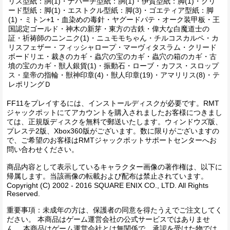
リス型紙：胴(1)・ナバーチ型紙：胴(1)・伊賀型紙：脚(1)・クリ
ード型紙：脚(1)・エストクル型紙：脚(3)・ゴエティア型紙：脚
(1)・ミトン+1・血染めの毒針・ヤグードパテ・オーク装甲板・王
国認定ゴールド・神木の新芽・東方の古鉄・偉大な白魔道士の
証・祈祷師のニンニク(1)・ニュモモちゃん・チルコスカルペ・カ
リスフェザー・フィッシャロープ・マーヴィタスラム・クリード
ボードリエ・裁きのカギ・蟲穴の宝のカギ・蟲穴の箱のカギ・古
墳の宝のカギ・獣人銀貨(1)・振動石・ローブ・カフス・スロップ
ス・皇帝の指輪・獣神印章(4)・獣人印章(19)・アマリリス(8)・テ
レポリングＤ
FF11をプレイするには、インストールディスクが必要です。RMT
ジャックポットにてアカウントを購入されましたお客様につきまし
ては、正規版ディスクを無料で郵送いたします。ウィンドウズ版、
プレステ2版、Xbox360版がございます。数に限りがございますの
で、ご希望のお客様はRMTジャックポットサポートセンターへお
問い合わせください。
商品内容として表示しているキャラクター画像の著作権は、以下に
帰属します。当該画像の転載および配布は禁止されています。
Copyright (C) 2002 - 2016 SQUARE ENIX CO., LTD. All Rights
Reserved.
重要事項：未成年の方は、保護者の同意を得たうえでご注文してく
ださい。 本商品はゲーム運営会社の公式サービスではありませ
ん。 本商品はゲーム運営会社とは無関係で、承認を受けた物では