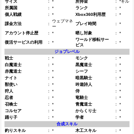
サイズ
：
所持金
：
*ギル
*
所属国
：
ランク
：
*
*
個人戦績
：
Xbox360利用歴
：
*
*
ウェブマネ
課金方法
：
プレイ時間
：
*
ー
アカウント停止歴
：
晒し対象
：
*
*
ワールド移転サー
復活サービスの利用
：
：
*
*
ビス
ジョブレベル
戦士
：
モンク
：
*
*
白魔道士
：
黒魔道士
：
*
*
赤魔道士
：
シーフ
：
*
*
ナイト
：
暗黒騎士
：
*
*
獣使い
：
吟遊詩人
：
*
*
狩人
：
侍
：
*
*
忍者
：
竜騎士
：
*
*
召喚士
：
青魔道士
：
*
*
コルセア
：
からくり士
：
*
*
踊り子
：
学者
：
*
*
合成スキル
釣りスキル
：
木工スキル
：
*
*