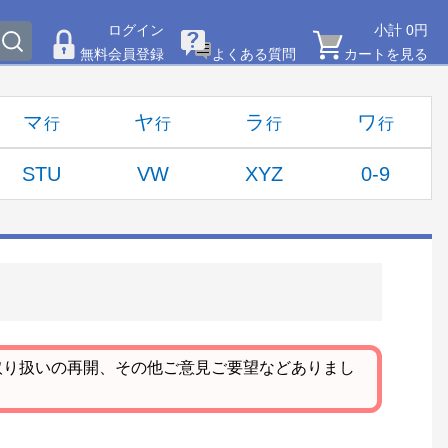
ログイン
小計 0円
無料会員登録
よくある質問
カートを見る
マ
ヤ
ラ
ワ
STU
VW
XYZ
0-9
取り扱いの再開、その他ご意見ご要望などありまし