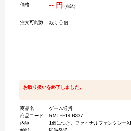
-- 円
価格
(税込)
0
注文可能数
残り
個
お取り扱いを終了しました。
商品名
ゲーム通貨
商品コード
RMTFF14-B337
内容
1個につき、ファイナルファンタジーXIV用1
納期
即時発送