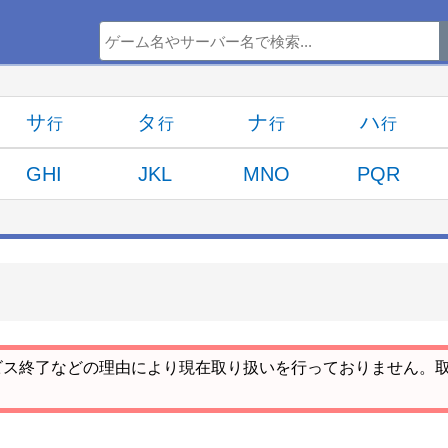
サ
タ
ナ
ハ
GHI
JKL
MNO
PQR
ビス終了などの理由により現在取り扱いを行っておりません。