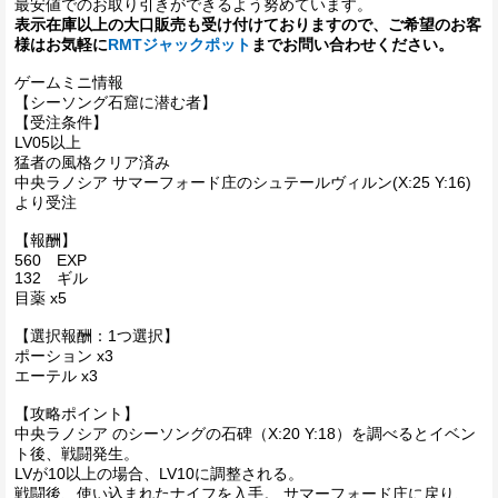
最安値でのお取り引きができるよう努めています。
表示在庫以上の大口販売も受け付けておりますので、ご希望のお客
様はお気軽に
RMTジャックポット
までお問い合わせください。
ゲームミニ情報
【シーソング石窟に潜む者】
【受注条件】
LV05以上
猛者の風格クリア済み
中央ラノシア サマーフォード庄のシュテールヴィルン(X:25 Y:16)
より受注
【報酬】
560 EXP
132 ギル
目薬 x5
【選択報酬：1つ選択】
ポーション x3
エーテル x3
【攻略ポイント】
中央ラノシア のシーソングの石碑（X:20 Y:18）を調べるとイベン
ト後、戦闘発生。
LVが10以上の場合、LV10に調整される。
戦闘後、使い込まれたナイフを入手。 サマーフォード庄に戻り、