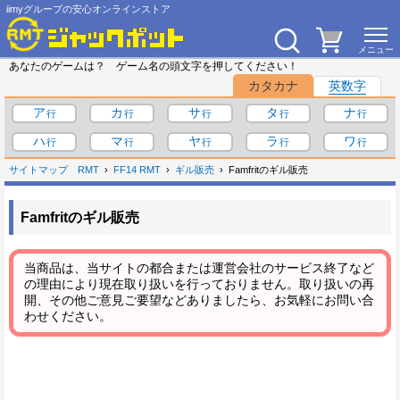
iimyグループの安心オンラインストア
あなたのゲームは？ ゲーム名の頭文字を押してください！
カタカナ
英数字
ア
カ
サ
タ
ナ
ハ
マ
ヤ
ラ
ワ
サイトマップ
RMT
FF14 RMT
ギル販売
Famfritのギル販売
Famfritのギル販売
当商品は、当サイトの都合または運営会社のサービス終了など
の理由により現在取り扱いを行っておりません。取り扱いの再
開、その他ご意見ご要望などありましたら、お気軽にお問い合
わせください。