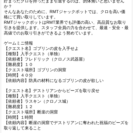
貯まったクロを持ったまま引退するのは、勿体無いと思いません
か？
そんなあなたのために、RMTジャックポットでは、クロを高い価
格にて買い取りしています。
RMTジャックポットはRMT業界でも評価の高い、高品質なお取り
引きを提供します。スタッフ全員の力を合わせて、最速・安全・最
高値でのお取り引きができるよう努めています。
ゲームミニ情報
【クエスト名】ゴブリンの皮を入手せよ
【種類】入手クエスト（単独）
【依頼者】フレドリック（クロノス武器屋）
【難易度】１０
【クエスト場所】ゴブリンの洞窟
【時間】４０分
【依頼内容】防具の材料になるゴブリンの皮が欲しい
【クエスト名】デストリアンからビーズを取り戻せ
【種類】入手クエスト（単独）
【依頼者】ラスキン（クロノス城）
【難易度】１２
【クエスト場所】断崖の洞窟
【時間】１時間
【依頼内容】断崖の洞窟でデストリアンに奪われた祝福のビーズを
取り返して来ること