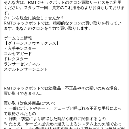
そんな方は、RMTジャックポットのクロン買取サービスをご利用
ください。スタッフ一同、貴方のご利用を心よりお待ちしておりま
す。
クロンを現金に換金しませんか？
RMTジャックポットでは、積極的なクロンの買い取りを行ってい
ます。あなたのクロンを全力で買い取りします。
ゲームミニ情報
【グリーンメノウネックレス】
・入手モンスター
コルセアガード
ドレクスター
ランサーセンチネル
スケルトンサージェント
RMTジャックポットでは盗難品・不正品やその疑いのある場合、
買い取りできません。
買い取り対象外商品について
・ 一般にボットやチート、デュープと呼ばれる不正な手段によっ
て取得されたもの
・ 詐欺・窃盗により取得した商品や犯罪に関係するもの
※ たとえ、サービス提供元の過失によるシステム上の欠陥であっ
たとしても、その取得方法が将来禁止になる恐れがあると弊社が判