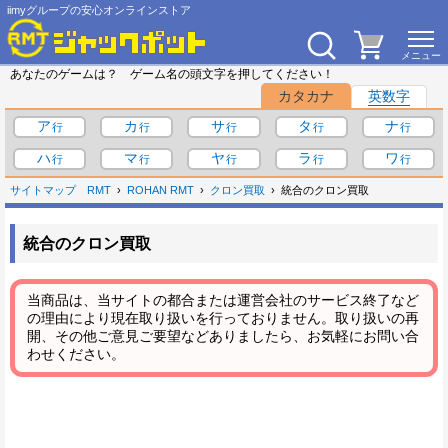
iimyグループの安心オンラインストア
あなたのゲームは？ ゲーム名の頭文字を押してください！
カタカナ
英数字
ア
カ
サ
タ
ナ
ハ
マ
ヤ
ラ
ワ
サイトマップ
RMT
ROHAN RMT
クロン買取
統合のクロン買取
統合のクロン買取
当商品は、当サイトの都合または運営会社のサービス終了など
の理由により現在取り扱いを行っておりません。取り扱いの再
開、その他ご意見ご要望などありましたら、お気軽にお問い合
わせください。