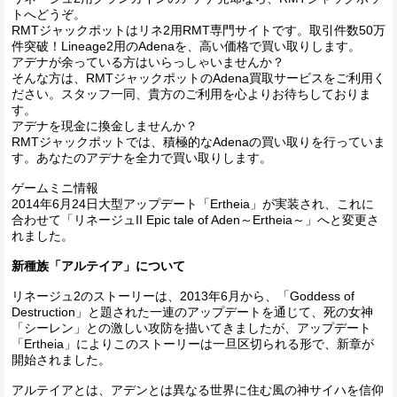
トへどうぞ。
RMTジャックポットはリネ2用RMT専門サイトです。取引件数50万
件突破！Lineage2用のAdenaを、高い価格で買い取りします。
アデナが余っている方はいらっしゃいませんか？
そんな方は、RMTジャックポットのAdena買取サービスをご利用く
ださい。スタッフ一同、貴方のご利用を心よりお待ちしておりま
す。
アデナを現金に換金しませんか？
RMTジャックポットでは、積極的なAdenaの買い取りを行っていま
す。あなたのアデナを全力で買い取りします。
ゲームミニ情報
2014年6月24日大型アップデート「Ertheia」が実装され、これに
合わせて「リネージュII Epic tale of Aden～Ertheia～」へと変更さ
れました。
新種族「アルテイア」について
リネージュ2のストーリーは、2013年6月から、「Goddess of
Destruction」と題された一連のアップデートを通じて、死の女神
「シーレン」との激しい攻防を描いてきましたが、アップデート
「Ertheia」によりこのストーリーは一旦区切られる形で、新章が
開始されました。
アルテイアとは、アデンとは異なる世界に住む風の神サイハを信仰