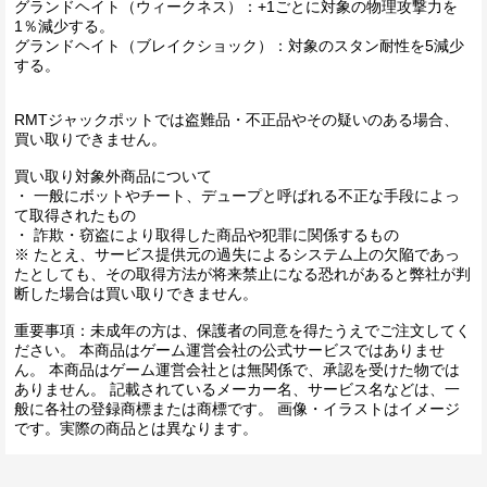
グランドヘイト（ウィークネス）：+1ごとに対象の物理攻撃力を
1％減少する。
グランドヘイト（ブレイクショック）：対象のスタン耐性を5減少
する。
RMTジャックポットでは盗難品・不正品やその疑いのある場合、
買い取りできません。
買い取り対象外商品について
・ 一般にボットやチート、デュープと呼ばれる不正な手段によっ
て取得されたもの
・ 詐欺・窃盗により取得した商品や犯罪に関係するもの
※ たとえ、サービス提供元の過失によるシステム上の欠陥であっ
たとしても、その取得方法が将来禁止になる恐れがあると弊社が判
断した場合は買い取りできません。
重要事項：未成年の方は、保護者の同意を得たうえでご注文してく
ださい。 本商品はゲーム運営会社の公式サービスではありませ
ん。 本商品はゲーム運営会社とは無関係で、承認を受けた物では
ありません。 記載されているメーカー名、サービス名などは、一
般に各社の登録商標または商標です。 画像・イラストはイメージ
です。実際の商品とは異なります。