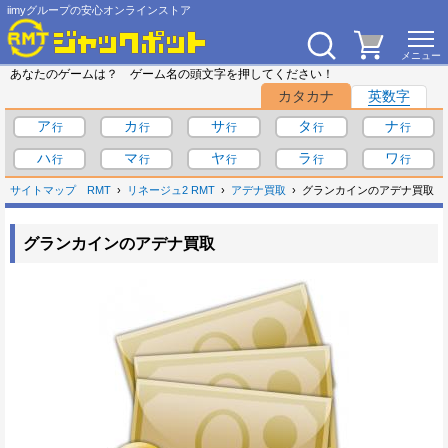
iimyグループの安心オンラインストア
あなたのゲームは？ ゲーム名の頭文字を押してください！
カタカナ
英数字
ア
カ
サ
タ
ナ
ハ
マ
ヤ
ラ
ワ
サイトマップ
RMT
リネージュ2 RMT
アデナ買取
グランカインのアデナ買取
グランカインのアデナ買取