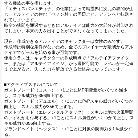
する種族の事を指します。
「エティスバンエティナ」の仕業によって精霊界に次元の狭間が生
じ、アルテイアの住む「ベノン村」の周辺ごと、アデンへと転送さ
れてしまいます。
時空の狭間を通過するときにアルテイアは能力の大部分が封印され
てしまい、本来の力を出すことができなくなってしまいました。
現在、作成できるアルテイアのキャラクターは女性のみです。
作成時は特別な条件がないため、全てのプレイヤーが最初からアル
テイアでゲームを始める事が可能です。
使用クラスは、キャラクターの作成時点で「アルテイアファイタ
ー」または「アルテイアメイジ」から選択可能で、レベルが一定値
まで上がると、失った力を解放できる仕組みになっています。
■アクティブスキルについて
ガストブレード（コスト）：+1ごとにMP消費量がいくつか減少
し、スキル威力が356向上する。
ガストブレード（デュエル）：+1ごとにPvPスキル威力がいくつか
向上し、スキル威力が356向上する。
ガストブレード（エレメンタルアタック）：スキルに地水火風聖闇
のいずれかを付与する。+1ごとにスキル属性がいくつか向上し、ス
キル威力が356向上する。
グランドヘイト（ヘックス）：+1ごとに対象の防御力を1％減少す
る。