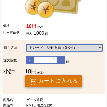
18円
価格
(税込)
1000
注文可能数
残り
個
取引方法:
-
+
注文個数
個
小計
18円
(税込)
カートに入れる
商品名
ゲーム通貨
商品コード
RMTLINE2-S120