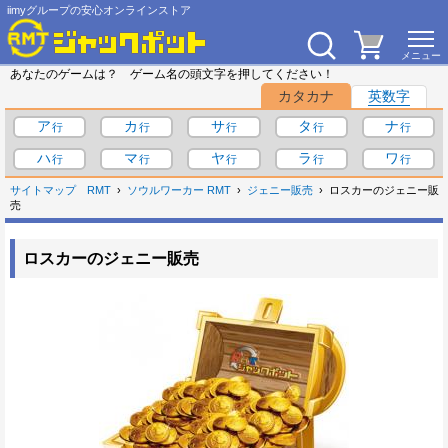
iimyグループの安心オンラインストア
あなたのゲームは？ ゲーム名の頭文字を押してください！
カタカナ
英数字
ア
カ
サ
タ
ナ
ハ
マ
ヤ
ラ
ワ
サイトマップ
RMT
ソウルワーカー RMT
ジェニー販売
ロスカーのジェニー販
売
ロスカーのジェニー販売