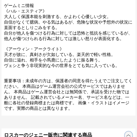
ゲームミニ情報
《ハル・エスティア》
大人しく保護本能を刺激する、かよわく心優しい少女。
自信がなくて臆病。やる気はあるが、危険な状況や予想外の状況に
直面するとしりごみをする。
自分が他人を傷つける行為に対しては恐怖と抵抗を感じているが、
他人が傷つけられる行為に対しては激しい怒りが表面化する。
《アーウィン・アークライト》
天才が故に、真剣さが欠如している。楽天的で軽い性格。
自信に溢れ、相手を小馬鹿にしたように振る舞う。
ヴェシと争う非現実的な今の世界をとても気に入っている。
重要事項：未成年の方は、保護者の同意を得たうえでご注文してく
ださい。 本商品はゲーム運営会社の公式サービスではありませ
ん。 本商品はゲーム運営会社とは無関係で、承認を受けた物では
ありません。 記載されているメーカー名、サービス名などは、一
般に各社の登録商標または商標です。 画像・イラストはイメージ
です。実際の商品とは異なります。
ロスカーのジェニー販売に関連する商品