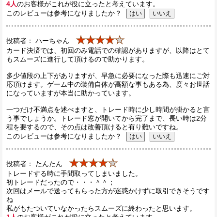
4人
のお客様がこれが役に立ったと考えています。
このレビューは参考になりましたか？
★★★★
★
投稿者： ハーちゃん
カード決済では、初回のみ電話での確認がありますが、以降はとて
もスムーズに進行して頂けるので助かります。
多少値段の上下がありますが、早急に必要になった際も迅速にご対
応頂けます。ゲーム中の装備自体が高額な事もある為、度々お世話
になっていますが本当に助かっています。
一つだけ不満点を述べますと、トレード時に少し時間が掛かると言
う事でしょうか。トレード窓が開いてから完了まで、長い時は2分
程を要するので、その点は改善頂けると有り難いですね。
このレビューは参考になりましたか？
★★★★
★
投稿者： たんたん
トレードする時に手間取ってしまいました。
初トレードだったので・・・＾＾；
次回はメールで送ってもらった方が迷惑かけずに取引できそうです
ね
私がもたついていなかったらスムーズに終わったと思います。
1人
のお客様がこれが役に立ったと考えています。