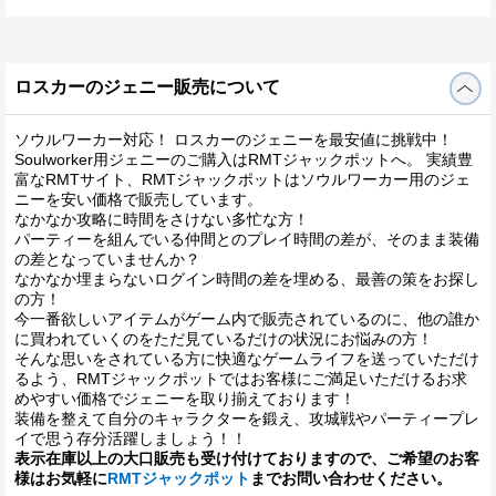
ロスカーのジェニー販売について
ソウルワーカー対応！ ロスカーのジェニーを最安値に挑戦中！
Soulworker用ジェニーのご購入はRMTジャックポットへ。 実績豊
富なRMTサイト、RMTジャックポットはソウルワーカー用のジェ
ニーを安い価格で販売しています。
なかなか攻略に時間をさけない多忙な方！
パーティーを組んでいる仲間とのプレイ時間の差が、そのまま装備
の差となっていませんか？
なかなか埋まらないログイン時間の差を埋める、最善の策をお探し
の方！
今一番欲しいアイテムがゲーム内で販売されているのに、他の誰か
に買われていくのをただ見ているだけの状況にお悩みの方！
そんな思いをされている方に快適なゲームライフを送っていただけ
るよう、RMTジャックポットではお客様にご満足いただけるお求
めやすい価格でジェニーを取り揃えております！
装備を整えて自分のキャラクターを鍛え、攻城戦やパーティープレ
イで思う存分活躍しましょう！！
表示在庫以上の大口販売も受け付けておりますので、ご希望のお客
様はお気軽に
RMTジャックポット
までお問い合わせください。