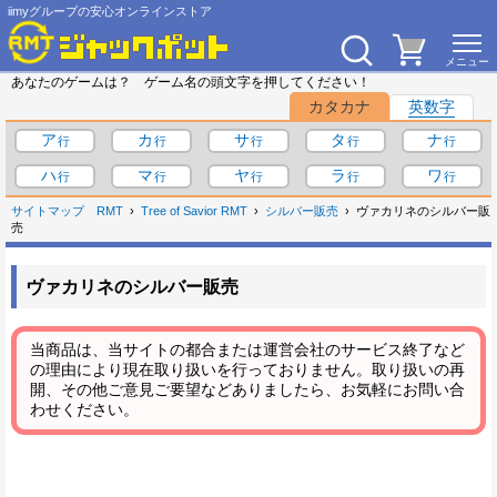
iimyグループの安心オンラインストア
あなたのゲームは？ ゲーム名の頭文字を押してください！
カタカナ
英数字
ア
カ
サ
タ
ナ
ハ
マ
ヤ
ラ
ワ
サイトマップ
RMT
Tree of Savior RMT
シルバー販売
ヴァカリネのシルバー販
売
ヴァカリネのシルバー販売
当商品は、当サイトの都合または運営会社のサービス終了など
の理由により現在取り扱いを行っておりません。取り扱いの再
開、その他ご意見ご要望などありましたら、お気軽にお問い合
わせください。