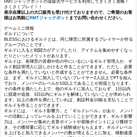
RMTジャックポットの金販売サービスを利用してさくさく攻略！
さくさくプレイ！！
表示在庫以上の大口販売も受け付けておりますので、ご希望のお客
様はお気軽に
RMTジャックポット
までお問い合わせください。
ゲームミニ情報
ギルドについて
BLESSにおけるギルドとは、同じ陣営に所属するプレイヤーが作る
グループのことです。
ギルドに入ると戦闘力がアップしたり、アイテムを集めやすくなっ
たりといったメリットがあります。
ギルドは、各陣営の首都や街の中にいるにいるギルド管理人か、ギ
ルド創設管理人に話しかけると作ることができます。ただし、必要
な条件を満たしていないと作成することができません。必要な条件
は、まず、ギルドに加入していないプレイヤー2人以上でPTを組ん
でおり、メンバーのレベルが10以上であることが前提となります。
その条件を満たした上で、他のギルドに加入しておらず、1日以内
に脱退や追放、3日以内にギルドを解体していないことが求められ
ます。以上の条件を満たしていれば、創設料金10銀を支払うことで
ギルドを作ることができます。
ギルドには、「ギルド影響力」と「ギルドレベル」があり、メンバ
ーの活動によってレベルを上げていくことができます。ギルド影響
力は、メンバーが集めた名誉ポイントや冒険ポイントにより獲得で
き、その獲得量に応じてギルド経験値がもらえます。ギルドレベル
を上げると加入できるメンバーの数が増えることに加え、移動速度