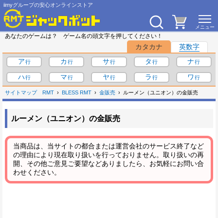
iimyグループの安心オンラインストア
あなたのゲームは？ ゲーム名の頭文字を押してください！
カタカナ
英数字
ア
カ
サ
タ
ナ
ハ
マ
ヤ
ラ
ワ
サイトマップ
RMT
BLESS RMT
金販売
ルーメン（ユニオン）の金販売
ルーメン（ユニオン）の金販売
当商品は、当サイトの都合または運営会社のサービス終了など
の理由により現在取り扱いを行っておりません。取り扱いの再
開、その他ご意見ご要望などありましたら、お気軽にお問い合
わせください。