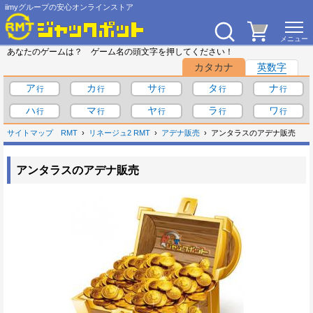
iimyグループの安心オンラインストア
あなたのゲームは？ ゲーム名の頭文字を押してください！
カタカナ
英数字
ア
カ
サ
タ
ナ
ハ
マ
ヤ
ラ
ワ
サイトマップ
RMT
リネージュ2 RMT
アデナ販売
アンタラスのアデナ販売
アンタラスのアデナ販売