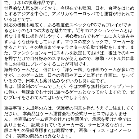
で、リネ1の後継作品です。
世界的な人気を誇っており、今現在でも韓国、日本、台湾をはじめ
とするアジアを中心に、アメリカやヨーロッパでも運営が行われて
いるほどです。
対応の機種も幅広く、ある程度低スペックなPCでもプレイができ
るというのも1つの大きな魅力です。近年のアクションゲームとは
異なり非常に操作がしやすく、初心者の方でもゲームに入り込みや
すいような仕様をしています。マウスの左クリックで、マーカーを
することで、その地点までキャラクターが自動で移動をします。ま
た、ファンクションキーにスキルを設定しておけば、後はそのキー
を押すだけで自分好みのスキルが使えるので、移動・バトル共に非
常にお手軽にプレイをすることが可能です。
海外のゲームだと、俗にいう「洋ゲー風」な作画のゲームが多いで
すが、このゲームは、日本の漫画やアニメに寄せた作画に、なって
いるので、日本人も溶け込みやすいのも良い点です。
昔は、課金制のゲームでしたが、今は大幅な無料化のアップデート
に伴い、無課金でも十分に遊べるゲームとなっておりますので、ぜ
ひプレイをされてみてはいかがでしょうか。
重要事項：未成年の方は、保護者の同意を得たうえでご注文してく
ださい。 本商品はゲーム運営会社の公式サービスではありませ
ん。 本商品はゲーム運営会社とは無関係で、承認を受けた物では
ありません。 記載されているメーカー名、サービス名などは、一
般に各社の登録商標または商標です。 画像・イラストはイメージ
です。実際の商品とは異なります。