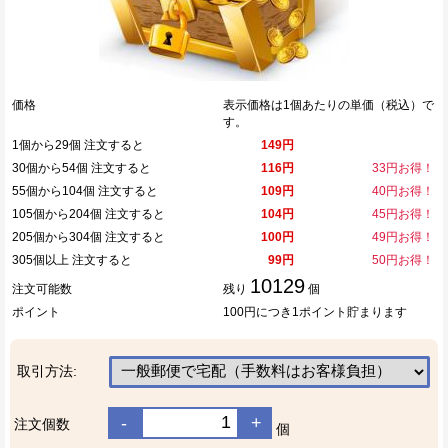
価格
表示価格は1個あたりの単価（税込）で
す。
1個から29個 注文すると
149円
30個から54個 注文すると
116円
33円お得！
55個から104個 注文すると
109円
40円お得！
105個から204個 注文すると
104円
45円お得！
205個から304個 注文すると
100円
49円お得！
305個以上 注文すると
99円
50円お得！
10129
注文可能数
残り
個
ポイント
100円につき1ポイント貯まります
取引方法:
-
+
注文個数
個