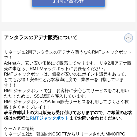
お問い合わせ
アンタラスのアデナ販売について
リネージュ2用アンタラスのアデナを買うならRMTジャックポット
で！
Adenaを、安い安い価格にて販売しております。 リネ2用アデナ販
売の事なら、RMTジャックポットにお任せください。
RMTジャックポットは、価格が安いのにポイント還元もあって、
とてもお得！安全性とお客様満足度で、業界一を目指していま
す！！
RMTジャックポットでは、お客様に安心してサービスをご利用い
ただくために、SSL認証を導入しています。
RMTジャックポットのAdena販売サービスを利用してさくさく攻
略！さくさくプレイ！！
表示在庫以上の大口販売も受け付けておりますので、ご希望のお客
様はお気軽に
RMTジャックポット
までお問い合わせください。
ゲームミニ情報
リネージュ2は、韓国のNCSOFTからリリースされたMMORPG