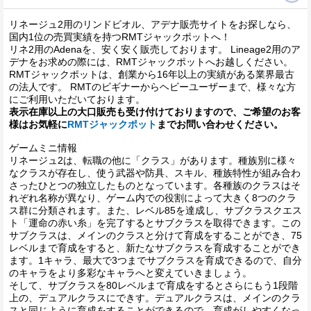
リネージュ2用のリンドビオル、アデナ販売サイトをお探しなら、
国内1位の売買実績を持つRMTジャックポットへ！
リネ2用のAdenaを、安く安く販売しております。 Lineage2用のア
デナをお求めの際には、RMTジャックポットへお越しください。
RMTジャックポットは、創業から16年以上の実績がある業界最古
の法人です。 RMTのビギナーからヘビーユーザーまで、様々な方
にご利用いただいております。
表示在庫以上の大口販売も受け付けておりますので、ご希望のお客
様はお気軽に
RMTジャックポット
までお問い合わせください。
ゲームミニ情報
リネージュ2は、転職の他に「クラス」があります。種族別に様々
なクラスが存在し、使う武器や防具、スキル、種族特性が組み合わ
さったひとつの独立したものとなっています。各種族のクラスはそ
れぞれ名称が異なり、ゲーム内での役割によって大きく8つのクラ
ス群に分類されます。また、レベル85を達成し、サブクラスクエス
ト「運命の赤い糸」を完了するとサブクラスを取得できます。この
サブクラスは、メインのクラスと分けて育成をすることができ、75
レベルまで育成をすると、新たなサブクラスを育成することができ
ます。1キャラ、最大で3つまでサブクラスを育成できるので、自分
のキャラをより多彩なキャラへと変えていきましょう。
そして、サブクラスを80レベルまで育成をするとさらにもう1段階
上の、デュアルクラスにできす。デュアルクラスは、メインのクラ
スと同じように育成をすることができるので、育成がしやすくなっ