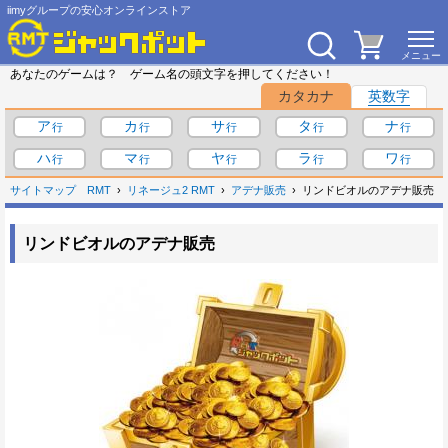
iimyグループの安心オンラインストア
あなたのゲームは？ ゲーム名の頭文字を押してください！
カタカナ
英数字
ア
カ
サ
タ
ナ
ハ
マ
ヤ
ラ
ワ
サイトマップ
RMT
リネージュ2 RMT
アデナ販売
リンドビオルのアデナ販売
リンドビオルのアデナ販売