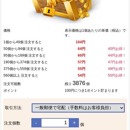
価格
表示価格は1個あたりの単価（税込）で
す。
1個から49個 注文すると
104円
50個から94個 注文すると
64円
40円お得！
95個から189個 注文すると
60円
44円お得！
190個から374個 注文すると
57円
47円お得！
375個から559個 注文すると
55円
49円お得！
560個以上 注文すると
54円
50円お得！
3876
注文可能数
残り
個
ポイント
100円につき1ポイント貯まります
取引方法:
-
+
注文個数
個