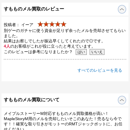
すもものメル買取のレビュー
★★★★★
投稿者： イーア
別ゲーのガチャに使う資金が足りず余ったメルを売却させてもらい
ました。
結果はお察しでしたが振込早くしてくれたので◎です。
4人
のお客様がこれが役に立ったと考えています。
このレビューは参考になりましたか？
すべてのレビューを見る
すもものメル買取について
メイプルストーリーM対応すもものメル買取価格が高い！
MapleStoryM用のメルを売却したいそこのあなた！売るなら今で
す！！確実な取り引きがモットーのRMTジャックポットに、お任
せください。