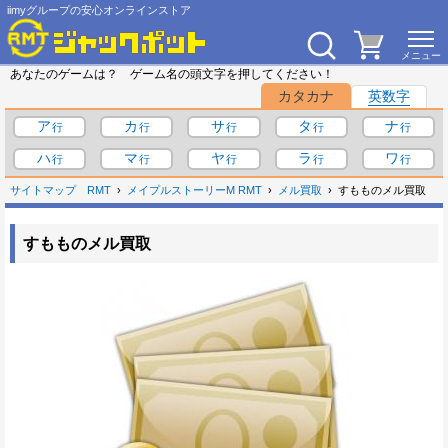
iimyグループの安心オンラインストア
あなたのゲームは？ ゲーム名の頭文字を押してください！
カタカナ
英数字
ア
カ
サ
タ
ナ
ハ
マ
ヤ
ラ
ワ
サイトマップ
RMT
メイプルストーリーM RMT
メル買取
すもものメル買取
すもものメル買取