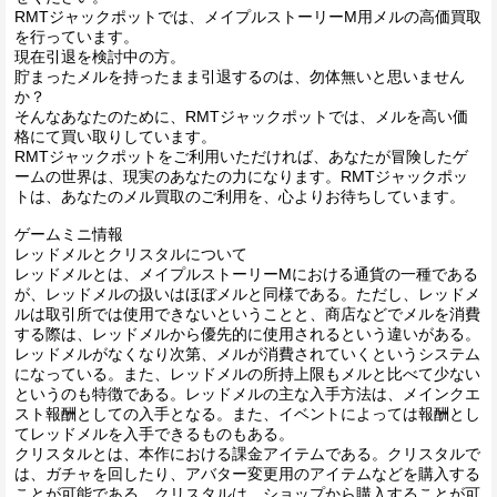
RMTジャックポットでは、メイプルストーリーM用メルの高価買取
を行っています。
現在引退を検討中の方。
貯まったメルを持ったまま引退するのは、勿体無いと思いません
か？
そんなあなたのために、RMTジャックポットでは、メルを高い価
格にて買い取りしています。
RMTジャックポットをご利用いただければ、あなたが冒険したゲ
ームの世界は、現実のあなたの力になります。RMTジャックポッ
トは、あなたのメル買取のご利用を、心よりお待ちしています。
ゲームミニ情報
レッドメルとクリスタルについて
レッドメルとは、メイプルストーリーMにおける通貨の一種である
が、レッドメルの扱いはほぼメルと同様である。ただし、レッドメ
ルは取引所では使用できないということと、商店などでメルを消費
する際は、レッドメルから優先的に使用されるという違いがある。
レッドメルがなくなり次第、メルが消費されていくというシステム
になっている。また、レッドメルの所持上限もメルと比べて少ない
というのも特徴である。レッドメルの主な入手方法は、メインクエ
スト報酬としての入手となる。また、イベントによっては報酬とし
てレッドメルを入手できるものもある。
クリスタルとは、本作における課金アイテムである。クリスタルで
は、ガチャを回したり、アバター変更用のアイテムなどを購入する
ことが可能である。クリスタルは、ショップから購入することが可