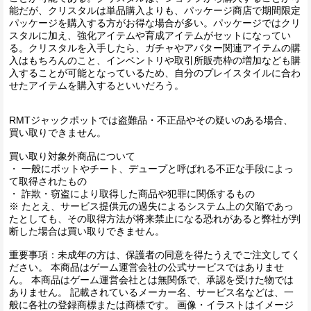
能だが、クリスタルは単品購入よりも、パッケージ商店で期間限定
パッケージを購入する方がお得な場合が多い。パッケージではクリ
スタルに加え、強化アイテムや育成アイテムがセットになってい
る。クリスタルを入手したら、ガチャやアバター関連アイテムの購
入はもちろんのこと、インベントリや取引所販売枠の増加なども購
入することが可能となっているため、自分のプレイスタイルに合わ
せたアイテムを購入するといいだろう。
RMTジャックポットでは盗難品・不正品やその疑いのある場合、
買い取りできません。
買い取り対象外商品について
・ 一般にボットやチート、デュープと呼ばれる不正な手段によっ
て取得されたもの
・ 詐欺・窃盗により取得した商品や犯罪に関係するもの
※ たとえ、サービス提供元の過失によるシステム上の欠陥であっ
たとしても、その取得方法が将来禁止になる恐れがあると弊社が判
断した場合は買い取りできません。
重要事項：未成年の方は、保護者の同意を得たうえでご注文してく
ださい。 本商品はゲーム運営会社の公式サービスではありませ
ん。 本商品はゲーム運営会社とは無関係で、承認を受けた物では
ありません。 記載されているメーカー名、サービス名などは、一
般に各社の登録商標または商標です。 画像・イラストはイメージ