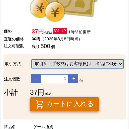
37円
3% UP
価格
1時間前更新
(税込)
直近の価格
36円
（2026年8月8日時点）
500
注文可能数
残り
個
取引方法:
-
+
注文個数
個
小計
37円
(税込)
カートに入れる
商品名
ゲーム通貨